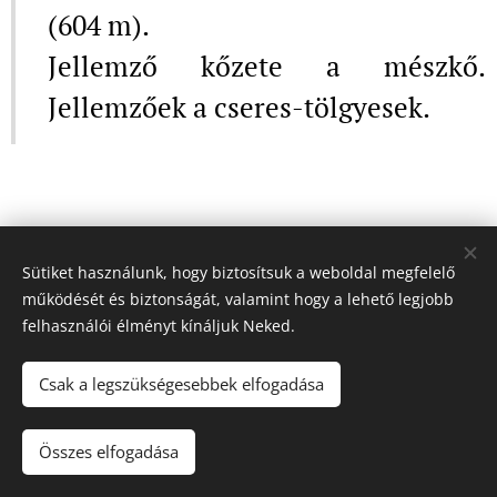
(604 m).
Jellemző kőzete a mészkő.
Jellemzőek a cseres-tölgyesek.
Sütiket használunk, hogy biztosítsuk a weboldal megfelelő
működését és biztonságát, valamint hogy a lehető legjobb
felhasználói élményt kínáljuk Neked.
Csak a legszükségesebbek elfogadása
© 2018-2026 Hátizsákot fel! - Minden jog fenntartva.
Összes elfogadása
Az oldalt a
Webnode
működteti
Sütik