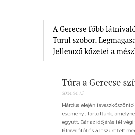
A Gerecse főbb látnivaló
Turul szobor. Legmagasa
Jellemző kőzetei a mész
Túra a Gerecse sz
2024.04.15
Március elején tavaszköszönt
eseményt tartottunk, amelyne
együtt. Bár az időjárás tél vég
látnivalótól és a leszüretelt 