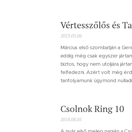
Vértesszőlős és T
2023.03.06
Március első szombatján a Ge
eddig még csak egyszer járta
biztos, hogy nem utoljára járt
felfedezni. Azért volt még ér
tanfolyamunk úgymond nulladik 
Csolnok Ring 10
2018.08.05
A nyár első meleg napján a Cso