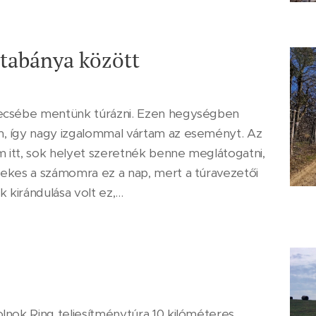
atabánya között
recsébe mentünk túrázni. Ezen hegységben
m, így nagy izgalommal vártam az eseményt. Az
am itt, sok helyet szeretnék benne meglátogatni,
dekes a számomra ez a nap, mert a túravezetői
kirándulása volt ez,...
lnok Ring teljesítménytúra 10 kilóméteres