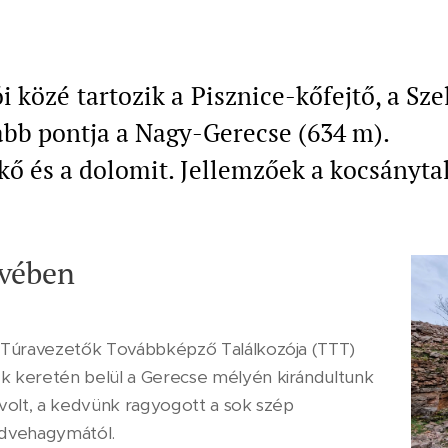
i közé tartozik a Pisznice-kőfejtő, a Sz
bb pontja a Nagy-Gerecse (634 m).
kő és a dolomit. Jellemzőek a kocsányta
ívében
ő Túravezetők Továbbképző Találkozója (TTT)
k keretén belül a Gerecse mélyén kirándultunk
i volt, a kedvünk ragyogott a sok szép
medvehagymától.