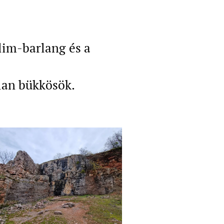
elim-barlang és a
lan bükkösök.