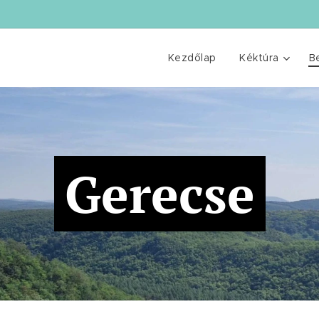
Kezdőlap
Kéktúra
B
Gerecse