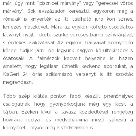
már, úgy mint "pisznicei márvány" vagy "gerecsei vörös
márvány". Sok évszázadon keresztül, egykoron még a
rómaiak is kinyerték az itt található jura kori színes,
lemezes mészkövet. Mára az egykori kőfejtő csodálatos
látványt nyújt fekete-szürke-vöröses-barna színvilágával,
s érdekes alakzataival. Az egykori bányákat könnyedén
körbe tudjuk járni, de legyünk nagyon körültekintőek s
óvatosak! A falmászók kedvelt helyszíne is, hiszen
amellett, hogy legálisan űzhetik kedvenc sportukat, a
KisGeri 24 órás sziklamászó versenyt is itt szokták
megrendezni.
Több szép kilátás ponton fából készült pihenőhelyek
csalogatnak, hogy gyönyörködjünk még egy kicsit a
tájban. Ezeken kívül, a tavasz közeledtével rengeteg
hóvirág-, ibolya- és medvehagyma mező színesíti a
környéket - olykor még a sziklafalakon is.