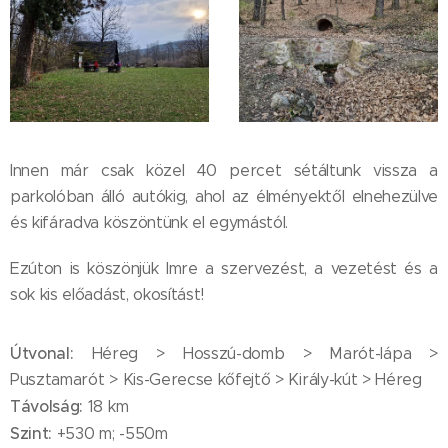
Innen már csak közel 40 percet sétáltunk vissza a
parkolóban álló autókig, ahol az élményektől elnehezülve
és kifáradva köszöntünk el egymástól.
Ezúton is köszönjük Imre a szervezést, a vezetést és a
sok kis előadást, okosítást!
Útvonal:
Héreg > Hosszú-domb > Marót-lápa >
Pusztamarót > Kis-Gerecse kőfejtő > Király-kút > Héreg
Távolság:
18 km
Szint:
+530 m; -550m