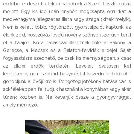
erdőbe, erdészeti utakon haladtunk a Szent László-patak
mellett. Egy kis idő után enyhén megcsapta orrunkat a
medvehagyma jellegzetes illata vagy szaga (kinek melyik).
Nem is kellett több, rögtönzött gyorstalpalót kaptunk: az
élénk zöld, hosszúkás levelű növény szőnyegszerűen terül
el a talajon. Kora tavasszal illatoznak tőle a Bakony, a
Gerecse, a Mecsek és a Balaton-felvidék erdejei. Saját
fogyasztásra szedhető, de csak kis mennyiségben, s csak
az állami erdők területén. Leveleit óvatosan kell
lecsipkedni, nem szabad hagymástul kiszedni a földből -
gondoljunk a jövőjükre is! Rengeteg jótékony hatása van, s
sokféleképpen fel tudjuk használni a konyhában vagy akár
túránk közben is. Ne keverjük össze a gyöngyvirággal,
amely mérgező.