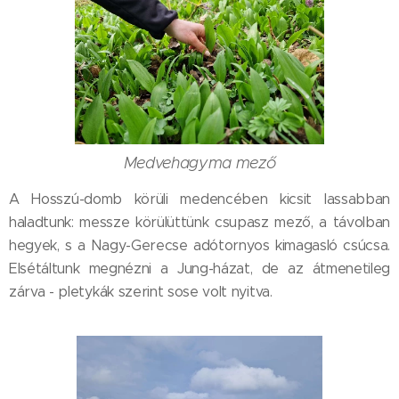
Medvehagyma mező
A Hosszú-domb körüli medencében kicsit lassabban
haladtunk: messze körülüttünk csupasz mező, a távolban
hegyek, s a Nagy-Gerecse adótornyos kimagasló csúcsa.
Elsétáltunk megnézni a Jung-házat, de az átmenetileg
zárva - pletykák szerint sose volt nyitva.