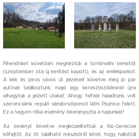
Pihenőnket követően megnéztük a történelmi temetőt
(szeptember óta új kerítést kapott), és az emlékparkot.
A kék és piros sávos út jelzéseit követve még jó pár
autóval találkoztunk, majd egy kereszteződésnél újra
elhagytuk a jelzett utakat. Ahogy felfelé haladtunk, volt
szerencsénk repülő vándorsólyomot látni Pisznice felett.
Ez a nagyon ritka esemény bearanyozta a napunkat!
Az ösvényt követve megközelítettük a Kis-Gerecsei
kőfejtőt. Az itt található mészkőről lehet, hogy hallottál