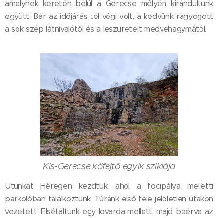
amelynek keretén belül a Gerecse mélyén kirándultunk
együtt. Bár az időjárás tél végi volt, a kedvünk ragyogott
a sok szép látnivalótól és a leszüretelt medvehagymától.
Kis-Gerecse kőfejtő egyik sziklája
Utunkat Héregen kezdtük, ahol a focipálya melletti
parkolóban találkoztunk. Túránk első fele jelöletlen utakon
vezetett. Elsétáltunk egy lovarda mellett, majd beérve az