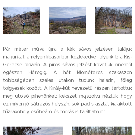
Pár méter múlva újra a kék sávos jelzésen találjuk
magunkat, amelyen libasorban közlekedve folyunk le a Kis-
Gerecse oldalán. A piros sávos jelzést követjük innentől
egészen Héregig. A hét kilométeres szakaszon
többségében széles utakon tudunk haladni, főleg
tölgyesek között. A Király-kút nevezetű részen tartottuk
meg utolsó pihenőnket: kekszet majszolva néztük, hogy
ez milyen jó sátrazós helyszín: sok pad s asztal, kialakított
tűzrakóhely, esőbeálló és forrás is található itt.