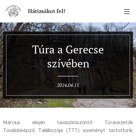
Hátizsákot fel!
Túra a Gerecse
szívében
2024.04.15
Március elején tavaszköszöntő Túravezetők
Továbbképző Találkozója (TTT) eseményt tartottunk,