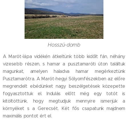
Hosszú-domb
A Marót-lápa vidékén átkeltünk több kidőlt fán, néhány
vizesebb részen, s hamar a pusztamaróti úton találtuk
magunkat, amelyen haladva hamar megérkeztünk
Pusztamarótra. A Marót-hegyi Sólyomfészekben az előre
megrendelt ebédünket nagy beszélgetések közepette
fogyasztottuk el. Indulás előtt még egy totót is
kitöltöttünk, hogy megtudjuk mennyire ismerjük a
környéket s a Gerecsét. Két fős csapatunk majdnem
maximális pontot ért el.