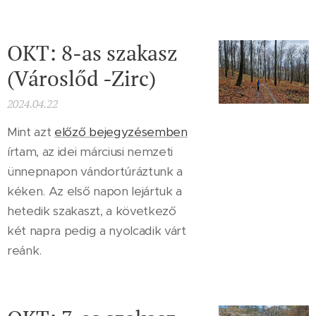
OKT: 8-as szakasz
(Városlőd -Zirc)
2024.04.22
Mint azt
előző bejegyzésemben
írtam, az idei márciusi nemzeti
ünnepnapon vándortúráztunk a
kéken. Az első napon lejártuk a
hetedik szakaszt, a következő
két napra pedig a nyolcadik várt
reánk.