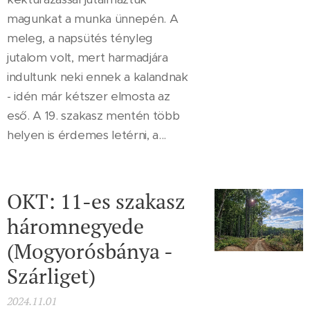
magunkat a munka ünnepén. A
meleg, a napsütés tényleg
jutalom volt, mert harmadjára
indultunk neki ennek a kalandnak
- idén már kétszer elmosta az
eső. A 19. szakasz mentén több
helyen is érdemes letérni, a...
OKT: 11-es szakasz
háromnegyede
(Mogyorósbánya -
Szárliget)
2024.11.01