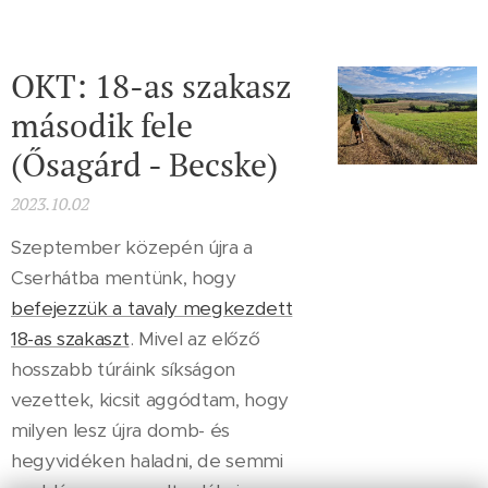
OKT: 18-as szakasz
második fele
(Ősagárd - Becske)
2023.10.02
Szeptember közepén újra a
Cserhátba mentünk, hogy
befejezzük a tavaly megkezdett
18-as szakaszt
. Mivel az előző
hosszabb túráink síkságon
vezettek, kicsit aggódtam, hogy
milyen lesz újra domb- és
hegyvidéken haladni, de semmi