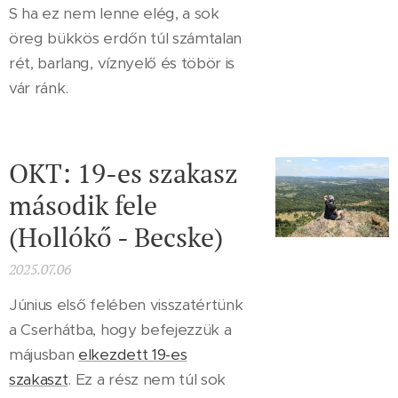
S ha ez nem lenne elég, a sok
öreg bükkös erdőn túl számtalan
rét, barlang, víznyelő és töbör is
vár ránk.
OKT: 19-es szakasz
második fele
(Hollókő - Becske)
2025.07.06
Június első felében visszatértünk
a Cserhátba, hogy befejezzük a
májusban
elkezdett 19-es
szakaszt
. Ez a rész nem túl sok