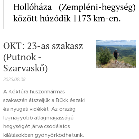
Hollóháza (Zempléni-hegység)
között húzódik 1173 km-en.
OKT: 23-as szakasz
(Putnok -
Szarvaskő)
2025.09.28
A Kéktúra huszonhármas
szakaszán átszeljük a Bükk északi
és nyugati vidékét. Az ország
legnagyobb átlagmagasságú
hegységét járva csodálatos
kilátásokban gyönyörködhetünk.