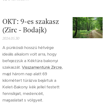
OKT: 9-es szakasz
(Zirc - Bodajk)
2024.05.30
A pünkösdi hosszú hétvége
ideális alkalom volt arra, hogy
befejezzük a Kéktúra bakonyi
szakaszát.
Visszamentünk Zircre
,
majd három nap alatt 69
kilométert túrázva bejártuk a
Kelet-Bakony kék jellel festett
fennsíkjait, medencéit,
magaslatait s völgyeit.