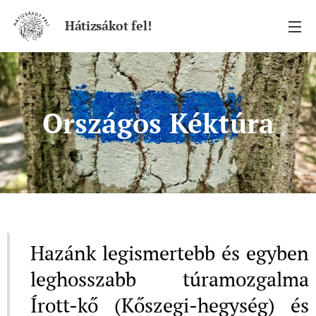
Hátizsákot fel!
Országos Kéktúra
Hazánk legismertebb és egyben
leghosszabb túramozgalma
Írott-kő (Kőszegi-hegység) és