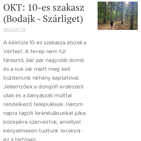
OKT: 10-es szakasz
(Bodajk - Szárliget)
2024.07.23
A kéktúra 10-es szakasza átszeli a
Vértest. A terep nem túl
fárasztó, bár pár nagyobb domb
és a sok vár miatt meg kell
küzdenünk néhány kaptatóval.
Jellemzőek a döngölt erdészeti
utak és a bányászati múlttal
rendelkező települések. Három
napra tagolt kirándulásunkat július
közepére szerveztük, amellyel
kényelmesen tudtunk tervezni -
ez a tartósan...