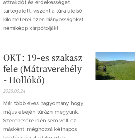
attrakciót és érdekességet
tartogatott, viszont a túra utolsó
kilométerei ezen hiányosságokat
némiképp kárpótolják!
OKT: 19-es szakasz
fele (Mátraverebély
- Hollókő)
2025.05.24
Már több éves hagyomány, hogy
május elsején túrázni megyünk.
Szerencsére idén sem volt ez
másként, méghozzá kétnapos
kéktúrázással jutalmaztuk