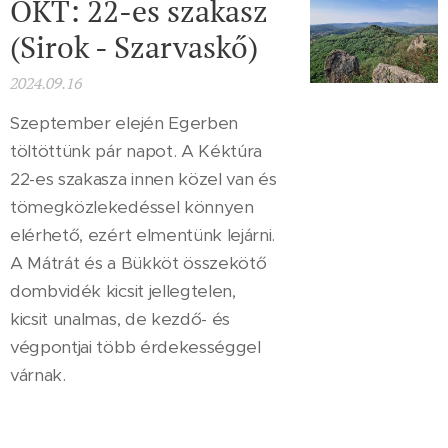
OKT: 22-es szakasz
(Sirok - Szarvaskő)
2024.09.16
Szeptember elején Egerben
töltöttünk pár napot. A Kéktúra
22-es szakasza innen közel van és
tömegközlekedéssel könnyen
elérhető, ezért elmentünk lejárni.
A Mátrát és a Bükköt összekötő
dombvidék kicsit jellegtelen,
kicsit unalmas, de kezdő- és
végpontjai több érdekességgel
várnak.