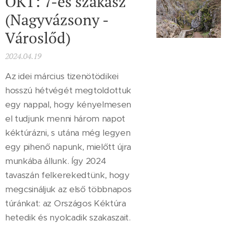
OKT: 7-es szakasz
(Nagyvázsony -
Városlőd)
2024.04.19
Az idei március tizenötödikei
hosszú hétvégét megtoldottuk
egy nappal, hogy kényelmesen
el tudjunk menni három napot
kéktúrázni, s utána még legyen
egy pihenő napunk, mielőtt újra
munkába állunk. Így 2024
tavaszán felkerekedtünk, hogy
megcsináljuk az első többnapos
túránkat: az Országos Kéktúra
hetedik és nyolcadik szakaszait.