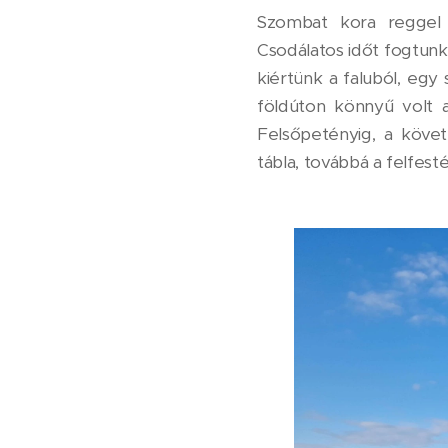
Szombat kora reggel 
Csodálatos időt fogtunk
kiértünk a faluból, egy 
földúton könnyű volt a 
Felsőpetényig, a köve
tábla, továbbá a felfest