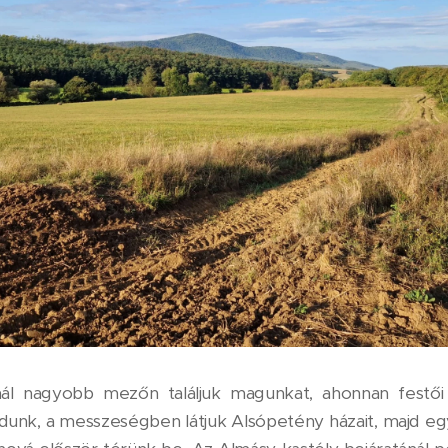
ál nagyobb mezőn találjuk magunkat, ahonnan festői
unk, a messzeségben látjuk Alsópetény házait, majd e