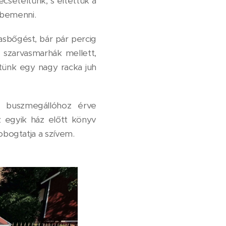
ecsételtünk, s eltettük a
 bemenni.
asbőgést, bár pár percig
e szarvasmarhák mellett,
tünk egy nagy racka juh
i buszmegállóhoz érve
z egyik ház előtt könyv
bogtatja a szívem.