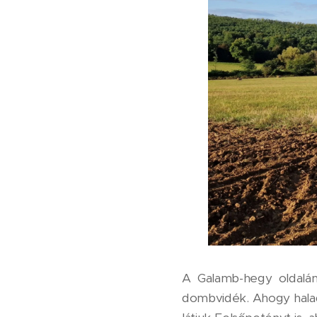
A Galamb-hegy oldalán
dombvidék. Ahogy halad