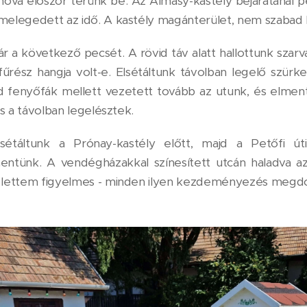
ahová először térünk be. Az Almásy-kastély bejáratánál p
lmelegedett az idő. A kastély magánterület, nem szabad
ár a következő pecsét. A rövid táv alatt hallottunk szarv
fűrész hangja volt-e. Elsétáltunk távolban legelő szürk
d fenyőfák mellett vezetett tovább az utunk, és elmen
nos a távolban legelésztek.
sétáltunk a Prónay-kastély előtt, majd a Petőfi út
entünk. A vendégházakkal színesített utcán haladva a
ra lettem figyelmes - minden ilyen kezdeményezés megdo