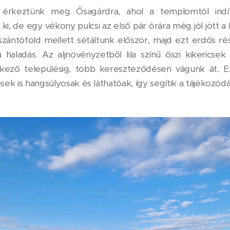
érkeztünk meg Ősagárdra, ahol a templomtól indíto
 ki, de egy vékony pulcsi az első pár órára még jól jött 
szántóföld mellett sétáltunk először, majd ezt erdős rés
haladás. Az aljnövényzetből lila színű őszi kikericsek 
tkező településig, több kereszteződésen vágunk át. 
ések is hangsúlyosak és láthatóak, így segítik a tájékozódá