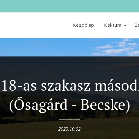
Kezdőlap
Kéktúra
B
18-as szakasz másodi
(Ősagárd - Becske)
2023.10.02