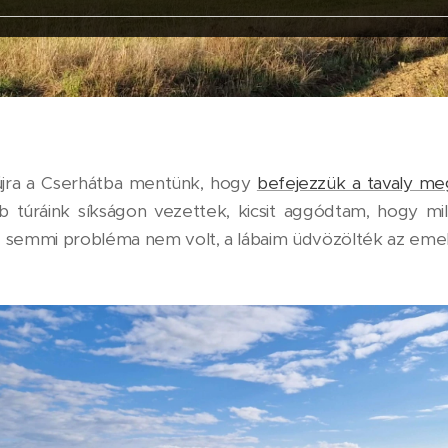
jra a Cserhátba mentünk, hogy
befejezzük a tavaly me
b túráink síkságon vezettek, kicsit aggódtam, hogy mi
e semmi probléma nem volt, a lábaim üdvözölték az eme