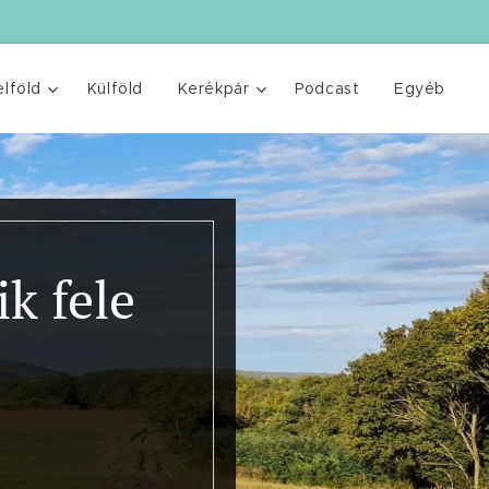
elföld
Külföld
Kerékpár
Podcast
Egyéb
k fele