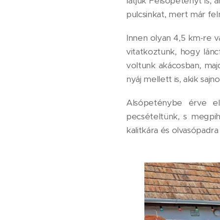
látjuk Felsőpetényt is, 
pulcsinkat, mert már fe
Innen olyan 4,5 km-re v
vitatkoztunk, hogy lánc
voltunk akácosban, maj
nyáj mellett is, akik saj
Alsópeténybe érve el
pecsételtünk, s megpih
kalitkára és olvasópad