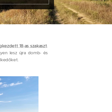
gkezdett 18-as szakaszt
.
lyen lesz újra domb- és
lkedőket.