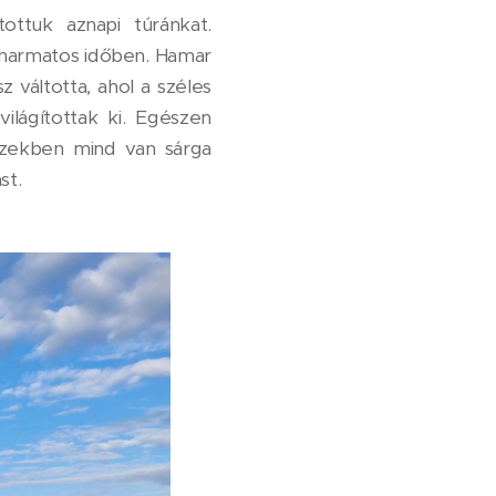
ttuk aznapi túránkat.
a harmatos időben. Hamar
z váltotta, ahol a széles
világítottak ki. Egészen
Ezekben mind van sárga
st.