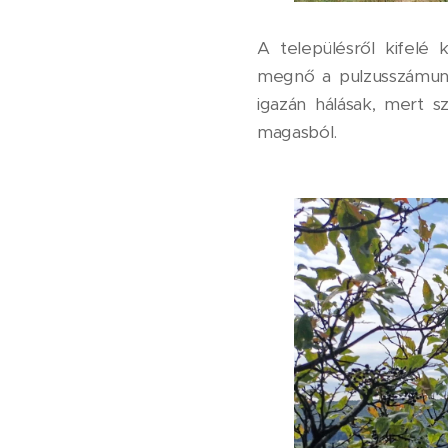
A településről kifelé
megnő a pulzusszámunk
igazán hálásak, mert s
magasból.