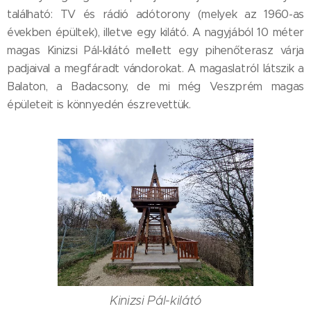
található: TV és rádió adótorony (melyek az 1960-as
években épültek), illetve egy kilátó. A nagyjából 10 méter
magas Kinizsi Pál-kilátó mellett egy pihenőterasz várja
padjaival a megfáradt vándorokat. A magaslatról látszik a
Balaton, a Badacsony, de mi még Veszprém magas
épületeit is könnyedén észrevettük.
Kinizsi Pál-kilátó