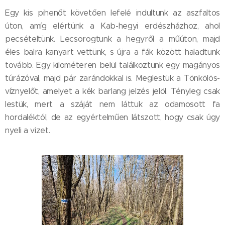
Egy kis pihenőt követően lefelé indultunk az aszfaltos
úton, amíg elértünk a Kab-hegyi erdészházhoz, ahol
pecsételtünk. Lecsorogtunk a hegyről a műúton, majd
éles balra kanyart vettünk, s újra a fák között haladtunk
tovább. Egy kilométeren belül találkoztunk egy magányos
túrázóval, majd pár zarándokkal is. Meglestük a Tönkölös-
víznyelőt, amelyet a kék barlang jelzés jelöl. Tényleg csak
lestük, mert a száját nem láttuk az odamosott fa
hordaléktól, de az egyértelműen látszott, hogy csak úgy
nyeli a vizet.