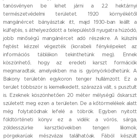
tanösvényen be lehet járni a 2,2 hektárnyi
természetvédelmi területet. 1920 környékétől
mangánércet bányásztak itt, majd 1930-ban leállt a
külfejtés, s áthelyeződött a településtől nyugatra húzódó,
jobb minőségű mangánércet adó részekre. A külszíni
fejtést kézzel végezték (korabeli fényképeket az
információs táblákon tekinthetünk meg). Ennek
köszönhető, hogy az eredeti karszt formációk
megmaradtak, amelyekben ma is gyönyörködhetünk. A
Bakony területén egykoron tenger hullámzott. Ez a
terület többször is kiemelkedett, szárazzá vált, s pusztult
is. Ezeknek köszönhetően 20 méter mélységű őskarszt
született meg ezen a területen. De a kőtörmelékek alatt
még folytatódnak lefelé a töbrök. Egyben nyitott
földtörténeti könyv ez a vidék: a vörös, sárga,
zöldesszürke karsztkövekben tengeri liliomok,
pörgekarúak mészvázai találhatóak. Fából készült