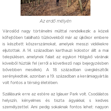
Az erdő mélyén
Városlőd nagy történelmi múlttal rendelkezik: a közeli
kőfejtőben található tűzkövekből már az újkőkor embere
is készített kőszerszámokat, amelyek messzi vidékekre
eljutottak. A 14. században karthauzi kolostor állt a mai
településen, amelynek falait az egykori Hölgykő várának
köveiből húzták fel (erről a következő napi bejegyzésben
bővebben mesélek). A 18. században üvegkészítők
serénykedtek, azonban a 19. században a kerámiagyártás
volt fontos a térség életében.
Szállásunk erre az estére az Iglauer Park volt. Csodálatos
helyszín, kényelmes és tiszta ágyakkal, s kedves
személyzettel. Ami pedig sokaknak fontos lehet: nagyon