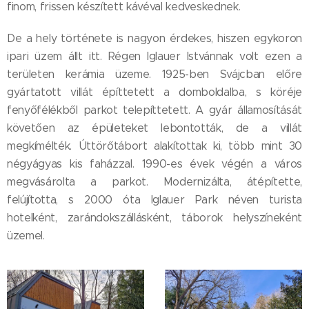
finom, frissen készített kávéval kedveskednek.
De a hely története is nagyon érdekes, hiszen egykoron
ipari üzem állt itt. Régen Iglauer Istvánnak volt ezen a
területen kerámia üzeme. 1925-ben Svájcban előre
gyártatott villát építtetett a domboldalba, s köréje
fenyőfélékből parkot telepíttetett. A gyár államosítását
követően az épületeket lebontották, de a villát
megkímélték. Úttörőtábort alakítottak ki, több mint 30
négyágyas kis faházzal. 1990-es évek végén a város
megvásárolta a parkot. Modernizálta, átépítette,
felújította, s 2000 óta Iglauer Park néven turista
hotelként, zarándokszállásként, táborok helyszíneként
üzemel.