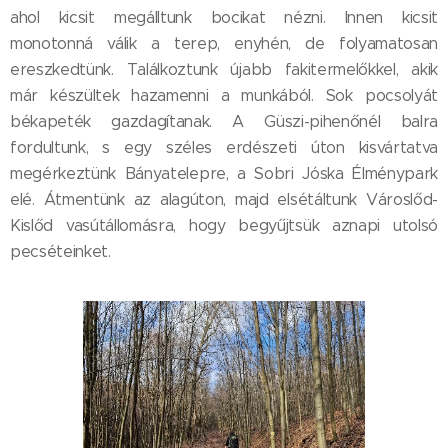
ahol kicsit megálltunk bocikat nézni. Innen kicsit
monotonná válik a terep, enyhén, de folyamatosan
ereszkedtünk. Találkoztunk újabb fakitermelőkkel, akik
már készültek hazamenni a munkából. Sok pocsolyát
békapeték gazdagítanak. A Güszi-pihenőnél balra
fordultunk, s egy széles erdészeti úton kisvártatva
megérkeztünk Bányatelepre, a Sobri Jóska Élménypark
elé. Átmentünk az alagúton, majd elsétáltunk Városlőd-
Kislőd vasútállomásra, hogy begyűjtsük aznapi utolsó
pecséteinket.