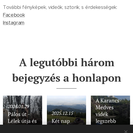
További fényképek, videók, sztorik, s érdekességek:
Facebook
Instagram
A legutóbbi három
bejegyzés a honlapon
2025.11.28
A Karancs-
2026.01.29
Medves
2025.12.15
Pálos út -
vidék
Lélek útja és
Két nap
legszebb
Lángok útja
Semmeringben
részein