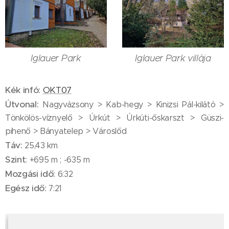
Iglauer Park
Iglauer Park villája
Kék infó:
OKT07
Útvonal:
Nagyvázsony > Kab-hegy > Kinizsi Pál-kilátó >
Tönkölös-víznyelő > Úrkút > Úrkúti-őskarszt > Güszi-
pihenő > Bányatelep > Városlőd
Táv:
25,43 km
Szint:
+695 m ; -635 m
Mozgási idő:
6:32
Egész idő:
7:21