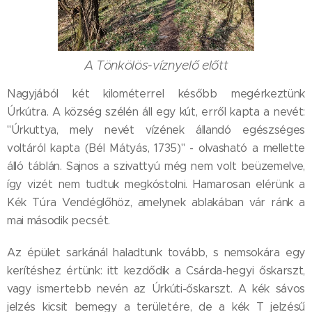
A Tönkölös-víznyelő előtt
Nagyjából két kilométerrel később megérkeztünk
Úrkútra. A község szélén áll egy kút, erről kapta a nevét:
"Úrkuttya, mely nevét vízének állandó egészséges
voltáról kapta (Bél Mátyás, 1735)" - olvasható a mellette
álló táblán. Sajnos a szivattyú még nem volt beüzemelve,
így vizét nem tudtuk megkóstolni. Hamarosan elérünk a
Kék Túra Vendéglőhöz, amelynek ablakában vár ránk a
mai második pecsét.
Az épület sarkánál haladtunk tovább, s nemsokára egy
kerítéshez értünk: itt kezdődik a Csárda-hegyi őskarszt,
vagy ismertebb nevén az Úrkúti-őskarszt. A kék sávos
jelzés kicsit bemegy a területére, de a kék T jelzésű