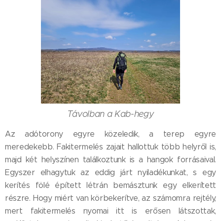
Távolban a Kab-hegy
Az adótorony egyre közeledik, a terep egyre
meredekebb. Fakitermelés zajait hallottuk több helyről is,
majd két helyszínen találkoztunk is a hangok forrásaival.
Egyszer elhagytuk az eddig járt nyiladékunkat, s egy
kerítés fölé épített létrán bemásztunk egy elkerített
részre. Hogy miért van körbekerítve, az számomra rejtély,
mert fakitermelés nyomai itt is erősen látszottak,