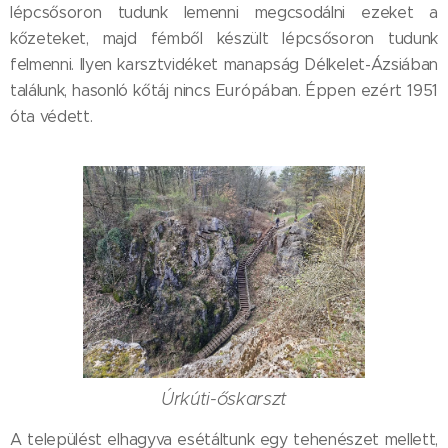
lépcsősoron tudunk lemenni megcsodálni ezeket a
kőzeteket, majd fémből készült lépcsősoron tudunk
felmenni. Ilyen karsztvidéket manapság Délkelet-Ázsiában
találunk, hasonló kőtáj nincs Európában. Éppen ezért 1951
óta védett.
Úrkúti-őskarszt
A települést elhagyva esétáltunk egy tehenészet mellett,