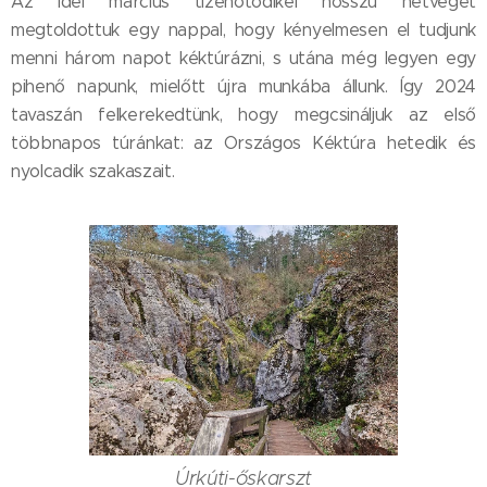
Az idei március tizenötödikei hosszú hétvégét
megtoldottuk egy nappal, hogy kényelmesen el tudjunk
menni három napot kéktúrázni, s utána még legyen egy
pihenő napunk, mielőtt újra munkába állunk. Így 2024
tavaszán felkerekedtünk, hogy megcsináljuk az első
többnapos túránkat: az Országos Kéktúra hetedik és
nyolcadik szakaszait.
Úrkúti-őskarszt