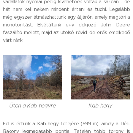
vadállatok nyomai pedig kivehetőek voltak a sárban - de
hát nem kell nekem mindent érteni és tudni. Legalább
még egyszer átmászhattunk egy átjárón, amely megtöri a
monotonitást. Elsétáltunk egy dolgozó John Deere
faszállító mellett, majd az utolsó rövid, de erős emelkedő
várt ránk.
Úton a Kab-hegyre
Kab-hegy
Fel is értünk a Kab-hegy tetejére (599 m), amely a Déli-
Bakony legmagasabb pontja. Tetején több torony is