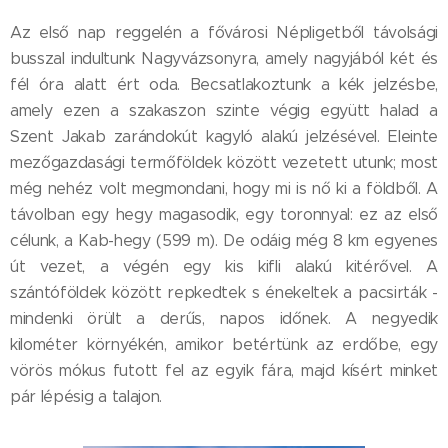
Az első nap reggelén a fővárosi Népligetből távolsági
busszal indultunk Nagyvázsonyra, amely nagyjából két és
fél óra alatt ért oda. Becsatlakoztunk a kék jelzésbe,
amely ezen a szakaszon szinte végig együtt halad a
Szent Jakab zarándokút kagyló alakú jelzésével. Eleinte
mezőgazdasági termőföldek között vezetett utunk; most
még nehéz volt megmondani, hogy mi is nő ki a földből. A
távolban egy hegy magasodik, egy toronnyal: ez az első
célunk, a Kab-hegy (599 m). De odáig még 8 km egyenes
út vezet, a végén egy kis kifli alakú kitérővel. A
szántóföldek között repkedtek s énekeltek a pacsirták -
mindenki örült a derűs, napos időnek. A negyedik
kilométer környékén, amikor betértünk az erdőbe, egy
vörös mókus futott fel az egyik fára, majd kísért minket
pár lépésig a talajon.