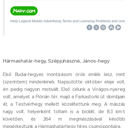
Hármashatár-hegy, Szépjuhászné, János-hegy
Első Budai-hegyes montizásom örök emlék lesz, mint
(szerintem) mindenkinek. Napsütötte október eleje volt,
én pedig nagyon motivált. Első célunk a Virágos-nyereg
volt, amelyet a Flórián tér, majd a Farkastorki út dombjain
át, a Testvérhegy mellett közelítettünk meg. A mászás
nagy volt, helyenként toltam is a biciklit, de 8,3 km-t
követően, és 264 m megmászásával később
megérkeztünk a Hármashatárhegy híres csomópontjára.