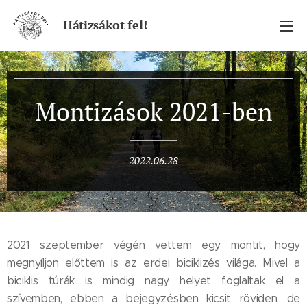
Hátizsákot fel!
Montizások 2021-ben
2022.06.28
2021 szeptember végén vettem egy montit, hogy
megnyíljon előttem is az erdei biciklizés világa. Mivel a
biciklis túrák is mindig nagy helyet foglaltak el a
szívemben, ebben a bejegyzésben kicsit röviden, de