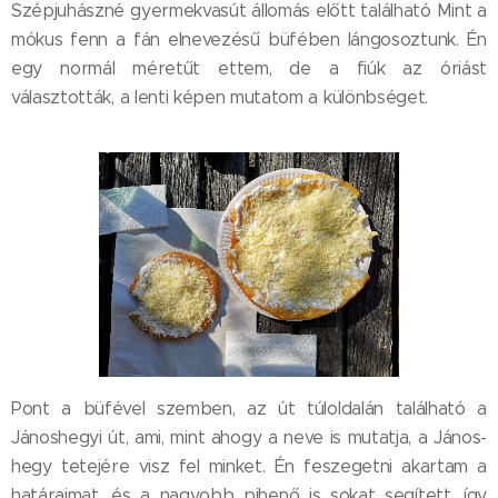
Szépjuhászné gyermekvasút állomás előtt található Mint a
mókus fenn a fán elnevezésű büfében lángosoztunk. Én
egy normál méretűt ettem, de a fiúk az óriást
választották, a lenti képen mutatom a különbséget.
Pont a büfével szemben, az út túloldalán található a
Jánoshegyi út, ami, mint ahogy a neve is mutatja, a János-
hegy tetejére visz fel minket. Én feszegetni akartam a
határaimat, és a nagyobb pihenő is sokat segített, így