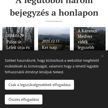
bejegyzés a honlapon
2025.11.28
A Karancs-
2026.01.29
Medves
2025.12.15
Pálos út -
vidék
Lélek útja és
Két nap
legszebb
Lángok útja
Semmeringben
részein
Sütiket használunk, hogy biztosítsuk a weboldal megfelelő
működését és biztonságát, valamint hogy a lehető legjobb
Share
felhasználói élményt kínáljuk Neked.
Csak a legszükségesebbek elfogadása
© 2018-2026 Hátizsákot fel! - Minden jog fenntartva.
Összes elfogadása
Az oldalt a
Webnode
működteti
Sütik