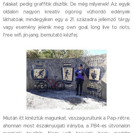
falakat pedig graffitik díszítik. De még milyenek! Az egyik
oldalon nagyon kreatív ógörög vízhordó edények
láthatóak, mindegyiken egy a 21. századra jellemző tárgy
vagy esemény jelenik meg: own goal, long live to riots,
free wifi, jin-jang, bemutató kézfej.
Miután itt kinéztük magunkat, visszagurultunk a Pap-rétre,
ahonnan most északnyugati irányba, a PB4-es útvonalon