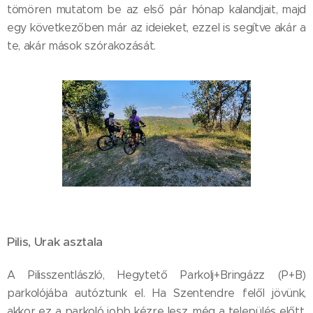
tömören mutatom be az első pár hónap kalandjait, majd
egy következőben már az ideieket, ezzel is segítve akár a
te, akár mások szórakozását.
Pilis, Urak asztala
A Pilisszentlászló, Hegytető Parkolj+Bringázz (P+B)
parkolójába autóztunk el. Ha Szentendre felől jövünk,
akkor ez a parkoló jobb kézre lesz, még a település előtt.