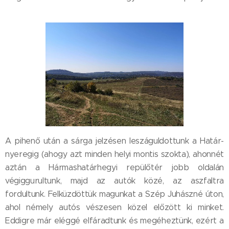
A pihenő után a sárga jelzésen leszáguldottunk a Határ-
nyeregig (ahogy azt minden helyi montis szokta), ahonnét
aztán a Hármashatárhegyi repülőtér jobb oldalán
végiggurultunk, majd az autók közé, az aszfaltra
fordultunk. Felküzdöttük magunkat a Szép Juhászné úton,
ahol némely autós vészesen közel előzött ki minket.
Eddigre már eléggé elfáradtunk és megéheztünk, ezért a