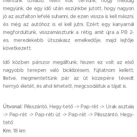
mentünk tovább. Nem volt tervünk, hogy meddig
megyünk, de egy idő után eszünkbe jutott, hogy nagyon
jó az aszfalton lefelé suhanni, de ezen vissza is kell mászni,
és még az autóhoz is el kell jutni. Ezért egy kanyarnál
megfordultunk, visszamásztunk a rétig, amit újra a PB 2-
es, meredekebb útszakasz emelkedője, majd lejtője
következett.
Idő közben párszor megálltunk, hiszen ez volt az első
nagyobb terepen való biciklizésem, fújtatnom kellett.
Illetve, megmentettünk pár az út közepére tévedt
hernyó életét, és ahol lehetett, megcsodáltuk a tájat is.
Útvonal:
Pilisszántó, Hegy-tető -> Pap-rét -> Urak asztala
-> Pap-rét -> Pap-réti út -> Pap-rét -> Pilisszántó, Hegy-
tető
Km:
18 km