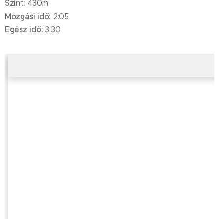
Szint:
430m
Mozgási idő:
2:05
Egész idő:
3:30