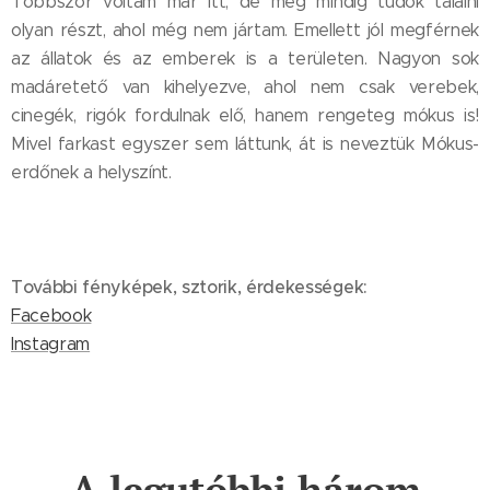
Többször voltam már itt, de még mindig tudok találni
olyan részt, ahol még nem jártam. Emellett jól megférnek
az állatok és az emberek is a területen. Nagyon sok
madáretető van kihelyezve, ahol nem csak verebek,
cinegék, rigók fordulnak elő, hanem rengeteg mókus is!
Mivel farkast egyszer sem láttunk, át is neveztük Mókus-
erdőnek a helyszínt.
További fényképek, sztorik, érdekességek:
Facebook
Instagram
A legutóbbi három