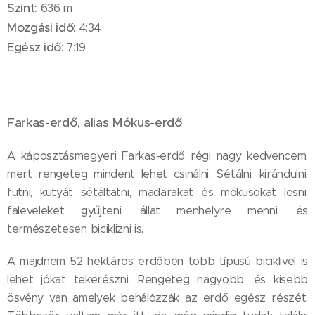
Szint:
636 m
Mozgási idő:
4:34
Egész idő:
7:19
Farkas-erdő, alias Mókus-erdő
A káposztásmegyeri Farkas-erdő régi nagy kedvencem,
mert rengeteg mindent lehet csinálni. Sétálni, kirándulni,
futni, kutyát sétáltatni, madarakat és mókusokat lesni,
faleveleket gyűjteni, állat menhelyre menni, és
természetesen biciklizni is.
A majdnem 52 hektáros erdőben több típusú biciklivel is
lehet jókat tekerészni. Rengeteg nagyobb, és kisebb
ösvény van amelyek behálózzák az erdő egész részét.