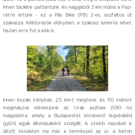
Innen biciklire pattantunk, és nagyjából 3 km múlva a Pap-
rétre értünk - ez a Pilis Bike (PB) 2-es, aszfaltos út
szakasza. Kéktúrázók előnyben, a szakasz ismerős lehet,
hiszen erre fut a kék is.
Innen északi irányban, 2,5 km-t megtéve, és 110 métert
megmászva elérkezünk az Urak asztala (590 m)
magaslatra, amely a Budapestet körülvevő légvédelmi
gyűrű egyik állomásaként szolgált. A szebb napokat is
látott területen ma már a természet az úr, a beton