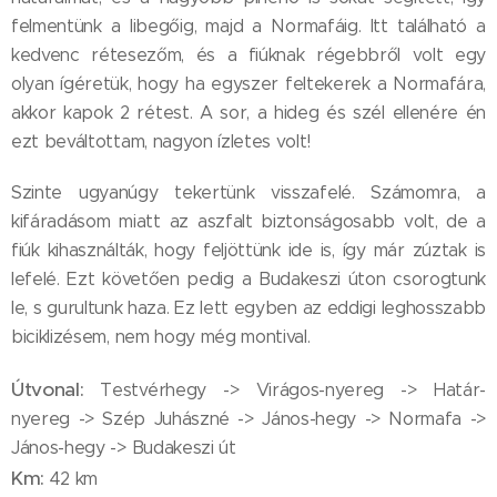
felmentünk a libegőig, majd a Normafáig. Itt található a
kedvenc rétesezőm, és a fiúknak régebbről volt egy
olyan ígéretük, hogy ha egyszer feltekerek a Normafára,
akkor kapok 2 rétest. A sor, a hideg és szél ellenére én
ezt beváltottam, nagyon ízletes volt!
Szinte ugyanúgy tekertünk visszafelé. Számomra, a
kifáradásom miatt az aszfalt biztonságosabb volt, de a
fiúk kihasználták, hogy feljöttünk ide is, így már zúztak is
lefelé. Ezt követően pedig a Budakeszi úton csorogtunk
le, s gurultunk haza. Ez lett egyben az eddigi leghosszabb
biciklizésem, nem hogy még montival.
Útvonal:
Testvérhegy -> Virágos-nyereg -> Határ-
nyereg -> Szép Juhászné -> János-hegy -> Normafa ->
János-hegy -> Budakeszi út
Km:
42 km