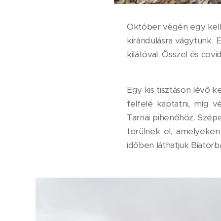
Október végén egy kell
kirándulásra vágytunk. 
kilátóval. Ősszel és covi
Egy kis tisztáson lévő k
felfelé kaptatni, míg 
Tarnai pihenőhöz. Szépe
terülnek el, amelyeken
időben láthatjuk Biator