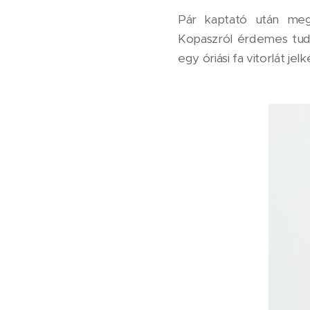
Pár kaptató után meg
Kopaszról érdemes tudn
egy óriási fa vitorlát jel