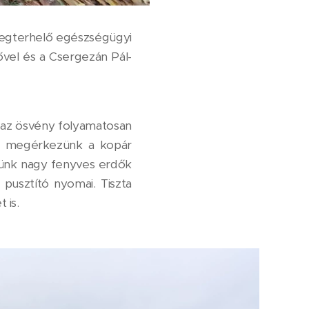
megterhelő egészségügyi
ővel és a Csergezán Pál-
zd az ösvény folyamatosan
bb, megérkezünk a kopár
ttünk nagy fenyves erdők
pusztító nyomai. Tiszta
 is.