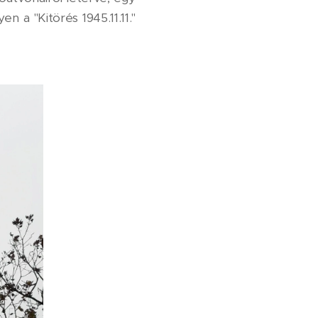
n a "Kitörés 1945.11.11."