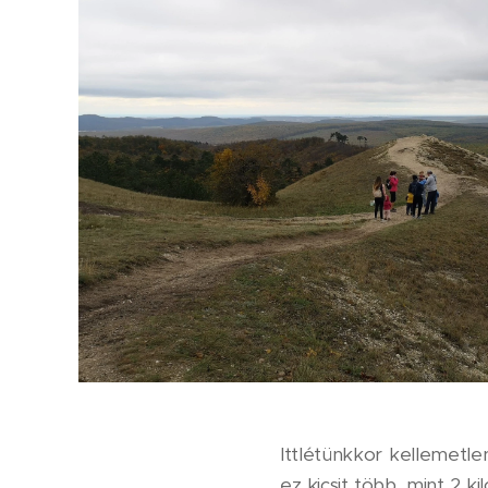
Ittlétünkkor kellemetle
ez kicsit több, mint 2 k