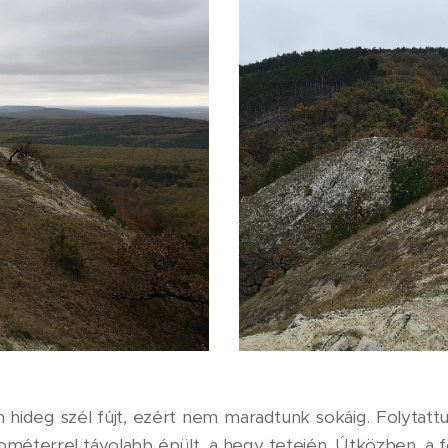
n hideg szél fújt, ezért nem maradtunk sokáig. Folytattun
ilométerrel távolabb épült, a hegy tetején. Útközben, a 