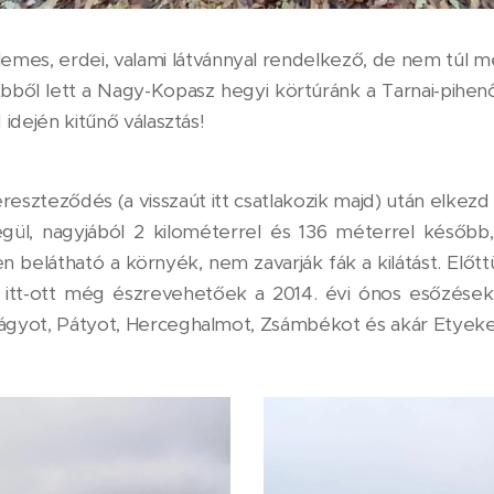
emes, erdei, valami látvánnyal rendelkező, de nem túl 
Ebből lett a Nagy-Kopasz hegyi körtúránk a Tarnai-pihen
d idején kitűnő választás!
ereszteződés (a visszaút itt csatlakozik majd) után elke
végül, nagyjából 2 kilométerrel és 136 méterrel késő
n belátható a környék, nem zavarják fák a kilátást. Elő
 itt-ott még észrevehetőek a 2014. évi ónos esőzések 
bágyot, Pátyot, Herceghalmot, Zsámbékot és akár Etyeket