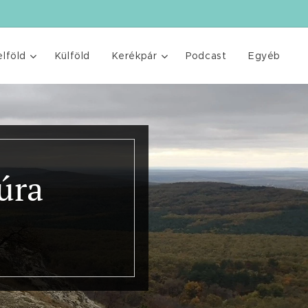
elföld
Külföld
Kerékpár
Podcast
Egyéb
úra