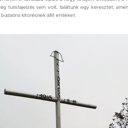
g turistajelzés sem volt, találtunk egy keresztet, amelye
a budaörsi kitörésnek állít emléket.