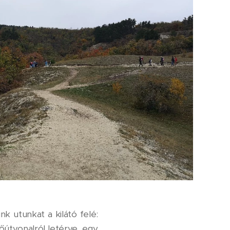
k utunkat a kilátó felé:
főútvonalról letérve, egy