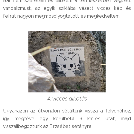
Bár nem szeretem és elítélem a természetben végzett
vandalizmust, az egyik sziklába vésett vicces kép és
felirat nagyon megmosolyogtatott és megkedveltem:
A vicces alkotás
Ugyanazon az útvonalon sétáltunk vissza a felvonóhoz,
így megtéve egy körülbelül 3 km-es utat, majd
visszalibegőztünk az Erzsébet sétányra.