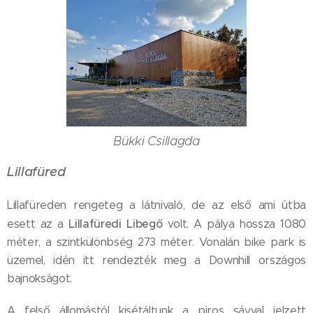
Bükki Csillagda
Lillafüred
Lillafüreden rengeteg a látnivaló, de az első ami útba
Lillafüredi Libegő
esett az a
volt. A pálya hossza 1080
méter, a szintkülönbség 273 méter. Vonalán bike park is
üzemel, idén itt rendezték meg a Downhill országos
bajnokságot.
A felső állomástól kisétáltunk a piros sávval jelzett