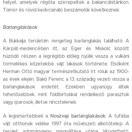
helyet, amelyek régóta szerepeltek a bakancslistánkon.
Tömör és rövid kedvcsináló beszámolók következnek.
Barlanglakások
A Bükkalja területén rengeteg barlanglakás található. A
Kárpát-medencében itt, az Eger és Miskolc között
húzódó részen a legrégibb időkig nyúlik vissza a vulkáni
törmelékes kőzetekbe vájt lakások története. Elsőként
Herman Ottó magyar természetkutató írt róluk az 1900-
as évek elején. Bakó Ferenc a 13. századig vezeti vissza a
barlanglakások erdetét. Ezekben ugyanúgy éltek
tehetősebbek, mint földbirtokkal rendelkező parasztok
vagy iparosok, illetve nincstelenek.
Noszvaji barlanglakások
A legismertebbek a
. A tufába
vájt otthonok vidéke 1997 óta művészeti alkotótelep. A
terület adományjegy megváltása utána látogatható,