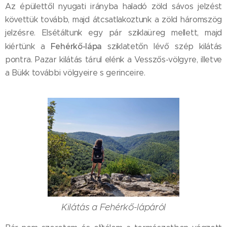
Az épülettől nyugati irányba haladó zöld sávos jelzést
követtük tovább, majd átcsatlakoztunk a zöld háromszög
jelzésre. Elsétáltunk egy pár sziklaüreg mellett, majd
Fehérkő-lápa
kiértünk a
sziklatetőn lévő szép kilátás
pontra. Pazar kilátás tárul elénk a Vesszős-völgyre, illetve
a Bükk további völgyeire s gerinceire.
Kilátás a Fehérkő-lápáról