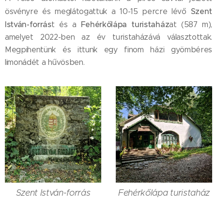
Szent
ösvényre és meglátogattuk a 10-15 percre lévő
István-forrás
Fehérkőlápa turistaház
t és a
at (587 m),
amelyet 2022-ben az év turistaházává választottak.
Megpihentünk és ittunk egy finom házi gyömbéres
limonádét a hűvösben.
Szent István-forrás
Fehérkőlápa turistaház