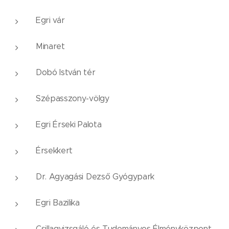
Egri vár
Minaret
Dobó István tér
Szépasszony-völgy
Egri Érseki Palota
Érsekkert
Dr. Agyagási Dezső Gyógypark
Egri Bazilika
Csillagvizsgáló és Tudományos Élményközpont