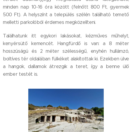
minden nap 10-16 óra között (felnőtt 800 Ft, gyermek
500 Ft). A helyszínt a település szélén található temető
melletti parkolóból érdemes megközelíteni.
Találhatunk itt egykori lakásokat, kézműves műhelyt,
kenyérsütő kemencét. Hangfürdő is van: a 8 méter
hosszúságú és 2 méter szélességű, enyhén hullámzó,
boltíves tér oldalában fülkéket alakítottak ki. Ezekben ülve
a hangok, dallamok átrezgik a teret, így a benne ülő
ember testét is.