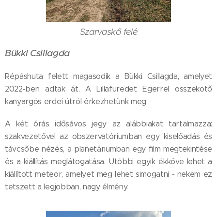
Szarvaskő felé
Bükki Csillagda
Répáshuta felett magasodik a Bükki Csillagda, amelyet
2022-ben adtak át. A Lillafüredet Egerrel összekötő
kanyargós erdei útról érkezhetünk meg.
A két órás idősávos jegy az alábbiakat tartalmazza:
szakvezetővel az obszervatóriumban egy kiselőadás és
távcsőbe nézés, a planetáriumban egy film megtekintése
és a kiállítás meglátogatása. Utóbbi egyik ékköve lehet a
kiállított meteor, amelyet meg lehet simogatni - nekem ez
tetszett a legjobban, nagy élmény.