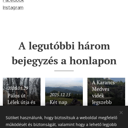
Facebook
Instagram
A legutóbbi három
bejegyzés a honlapon
2025.11.28
A Karancs-
2026.01.29
Medves
2025.12.15
Pálos út -
vidék
Lélek útja és
Két nap
legszebb
Lángok útja
Semmeringben
részein
Sütiket használunk, hogy biztosítsuk a weboldal megfelelő
működését és biztonságát, valamint hogy a lehető legjobb
Share