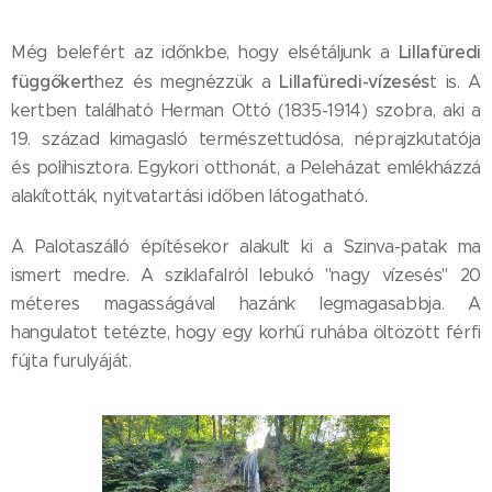
Lillafüredi
Még belefért az időnkbe, hogy elsétáljunk a
függőkert
Lillafüredi-vízesés
hez és megnézzük a
t is. A
kertben található Herman Ottó (1835-1914) szobra, aki a
19. század kimagasló természettudósa, néprajzkutatója
és polihisztora. Egykori otthonát, a Peleházat emlékházzá
alakították, nyitvatartási időben látogatható.
A Palotaszálló építésekor alakult ki a Szinva-patak ma
ismert medre. A sziklafalról lebukó "nagy vízesés" 20
méteres magasságával hazánk legmagasabbja. A
hangulatot tetézte, hogy egy korhű ruhába öltözött férfi
fújta furulyáját.