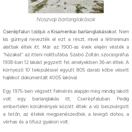
Noszvaji barlanglakások
Cserépfalu
Kisamerikai barlanglakások
n találjuk a
at. Nem
kis gúnnyal nevezték el ezt a részt, mivel a létminimum
alattiak éltek itt. Már az 1900-as évek elején vésték a
"házakat" az itteni riolittufába. Szabó Zoltán, szociográfus
1938-ban 12 lakást jegyzett fel, amelyekben 36-an éltek. A
környező 10 településsel együtt 805 darab kőbe vésett
hajlékot dokumentált 4005 lakóval.
Egy 1975-ben végzett felmérés alapján még mindig lakott
volt egy barlanglakás itt, Cserépfaluban. Pedig
embertelen körülmények között éltek: a víz beszivárgott
a tetőn, az ételek megpenészedtek, a levegő dohos, a
vérhas és a tifusz gyakori volt.