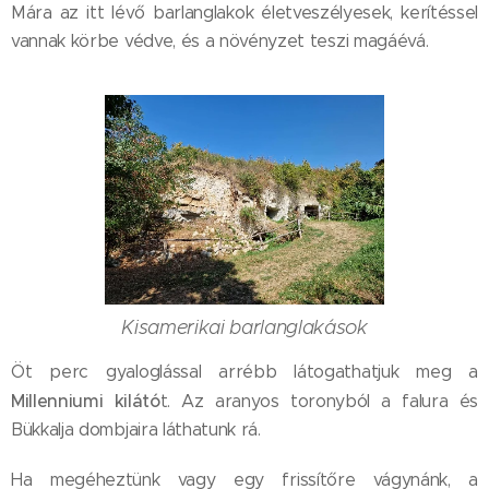
Mára az itt lévő barlanglakok életveszélyesek, kerítéssel
vannak körbe védve, és a növényzet teszi magáévá.
Kisamerikai barlanglakások
Öt perc gyaloglással arrébb látogathatjuk meg a
Millenniumi kilátó
t. Az aranyos toronyból a falura és
Bükkalja dombjaira láthatunk rá.
Ha megéheztünk vagy egy frissítőre vágynánk, a