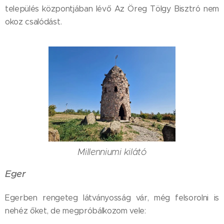
település központjában lévő Az Öreg Tölgy Bisztró nem
okoz csalódást.
Millenniumi kilátó
Eger
Egerben rengeteg látványosság vár, még felsorolni is
nehéz őket, de megpróbálkozom vele: