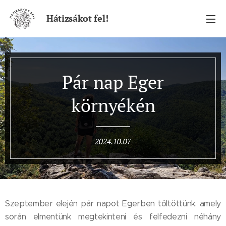
Hátizsákot fel!
Pár nap Eger
környékén
2024.10.07
Szeptember elején pár napot Egerben töltöttünk, amely
során elmentünk megtekinteni és felfedezni néhány