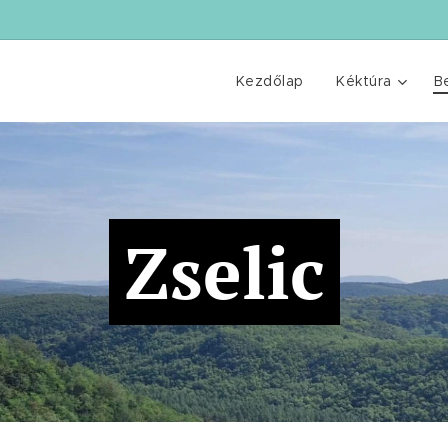
Kezdőlap
Kéktúra
B
Zselic