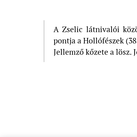
A Zselic látnivalói kö
pontja a Hollófészek (38
Jellemző kőzete a lösz. 