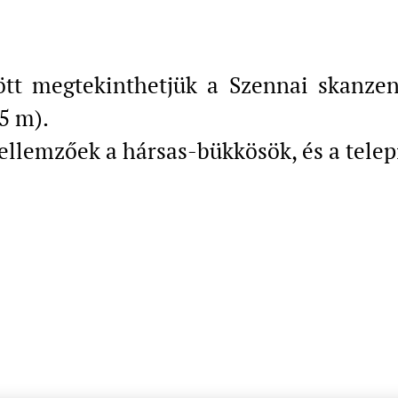
zött megtekinthetjük a Szennai skanze
5 m).
Jellemzőek a hársas-bükkösök, és a telep