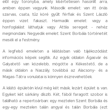
elől egy toronyba, amely kísértetiesen hasonlít arra,
amiben éppen vagyunk. Második emelet: van itt óriás
szarvas, csata, tűz köré gyűlt férfiak és Szent László
éppen vizet fakaszt. Harmadik emelet: vagy a
honfoglalást láthatjuk vagy Attila seregeit - nehéz
megmondani. Negyedik emelet: Szent Borbála történetét
meséli el a festmény.
A legfelső emeleten a kilátásban való tájékozódást
információs képek segítik. Az egyik oldalon Ágasvár és
Galyatető van közelebb, mögötte a Kékestető, de a
másik oldalon a Naszály, továbbá az Alacsony- és a
Magas-Tátra vonulatai is könnyen észrevehetőek.
A kilátó épületén kívül még két másik, lezárt épület is van.
Egyiket két sárkány díszíti. Két, fából faragott szobor is
található a repertoárban: egy meztelen Szent Borbála és
egy-egy meztelen talán angyal és talán Borbála (ezt