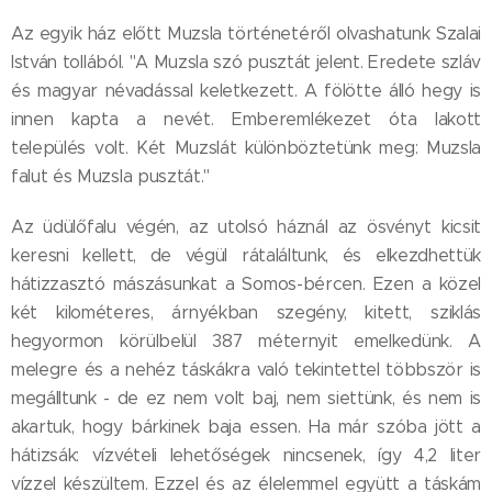
Az egyik ház előtt Muzsla történetéről olvashatunk Szalai
István tollából. "A Muzsla szó pusztát jelent. Eredete szláv
és magyar névadással keletkezett. A fölötte álló hegy is
innen kapta a nevét. Emberemlékezet óta lakott
település volt. Két Muzslát különböztetünk meg: Muzsla
falut és Muzsla pusztát."
Az üdülőfalu végén, az utolsó háznál az ösvényt kicsit
keresni kellett, de végül rátaláltunk, és elkezdhettük
hátizzasztó mászásunkat a Somos-bércen. Ezen a közel
két kilométeres, árnyékban szegény, kitett, sziklás
hegyormon körülbelül 387 méternyit emelkedünk. A
melegre és a nehéz táskákra való tekintettel többször is
megálltunk - de ez nem volt baj, nem siettünk, és nem is
akartuk, hogy bárkinek baja essen. Ha már szóba jött a
hátizsák: vízvételi lehetőségek nincsenek, így 4,2 liter
vízzel készültem. Ezzel és az élelemmel együtt a táskám