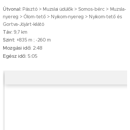
Útvonal:
Pásztó > Muzslai üdülők > Somos-bérc > Muzsla-
nyereg > Ólom-tető > Nyikom-nyereg > Nyikom-tető és
Gortva-Jójárt-kilátó
Táv:
9,7 km
Szint:
+835 m ; -260 m
Mozgási idő:
2:48
Egész idő:
5:05