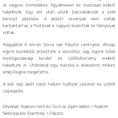
út nagyon törmelékes, figyelmesen és óvatosan kellett
haladnunk. Egy idő után utunk becsatlakozik a zöld
kereszt jelzésbe. A jelzett ösvények nem voltak
karbantartva, a festések is nagyon kopottak és hiányosak
voltak.
Nagyjából 6 km-es távra van Pásztó centruma. Ahogy
egyre közelebb érkeztünk a városhoz, úgy egyre több
mezőgazdasági terület és szőlőültetvény mellett
haladtunk el. Utóbbinál egy macska is lelassított minket,
amíg Regina megetette.
A két nap alatt több helyen tudtunk szedret és szőlőt
csipegetni.
Útvonal:
Nyikom-tető és Gortva-Jójárt-kilátó > Nyikom
Siklórepülős Starthely > Pásztó