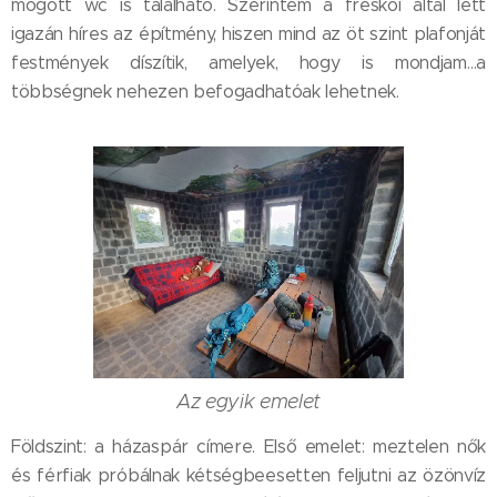
mögött wc is található. Szerintem a freskói által lett
igazán híres az építmény, hiszen mind az öt szint plafonját
festmények díszítik, amelyek, hogy is mondjam…a
többségnek nehezen befogadhatóak lehetnek.
Az egyik emelet
Földszint: a házaspár címere. Első emelet: meztelen nők
és férfiak próbálnak kétségbeesetten feljutni az özönvíz