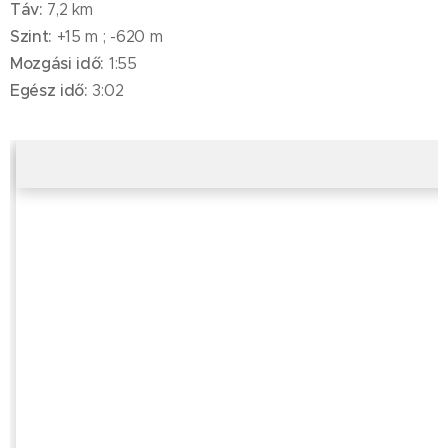
Táv:
7,2 km
Szint:
+15 m ; -620 m
Mozgási idő:
1:55
Egész idő:
3:02