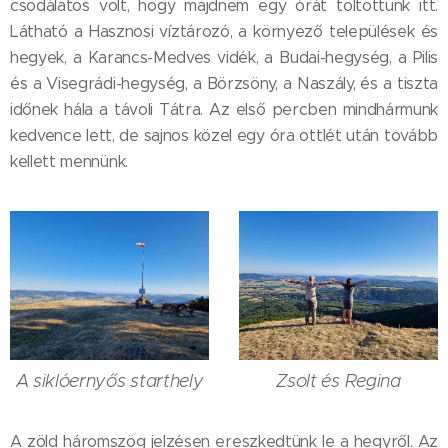
csodálatos volt, hogy majdnem egy órát töltöttünk itt.
Látható a Hasznosi víztározó, a környező települések és
hegyek, a Karancs-Medves vidék, a Budai-hegység, a Pilis
és a Visegrádi-hegység, a Börzsöny, a Naszály, és a tiszta
időnek hála a távoli Tátra. Az első percben mindhármunk
kedvence lett, de sajnos közel egy óra ottlét után tovább
kellett mennünk.
Zsolt és Regina
A siklóernyős starthely
A zöld háromszög jelzésen ereszkedtünk le a hegyről. Az