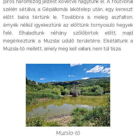
piros háromszög jelzést követve hagytunk el. A főútvonal
szélén sétálva, a Gépállomás lakótelep után, egy kereszt
előtt balra tértünk le. Továbbra is meleg aszfalton,
árnyék nélkül igyekeztünk az előttünk tornyosuló hegyek
felé. Elhaladtunk néhány szőlőbirtok előtt, majd
megérkeztünk a Muzslai üdülő területére. Elsétáltunk a
Muzsla-tó mellett, amely meg kell vallani, nem túl tisza.
Muzsla-tó