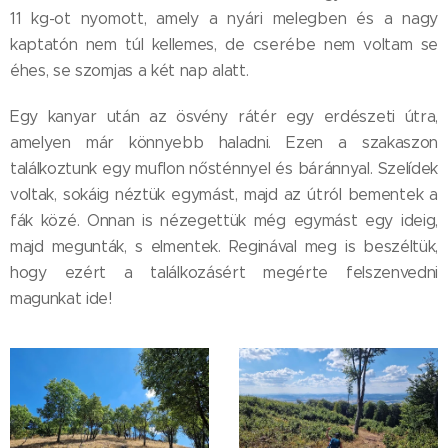
11 kg-ot nyomott, amely a nyári melegben és a nagy
kaptatón nem túl kellemes, de cserébe nem voltam se
éhes, se szomjas a két nap alatt.
Egy kanyar után az ösvény rátér egy erdészeti útra,
amelyen már könnyebb haladni. Ezen a szakaszon
találkoztunk egy muflon nősténnyel és báránnyal. Szelídek
voltak, sokáig néztük egymást, majd az útról bementek a
fák közé. Onnan is nézegettük még egymást egy ideig,
majd megunták, s elmentek. Reginával meg is beszéltük,
hogy ezért a találkozásért megérte felszenvedni
magunkat ide!