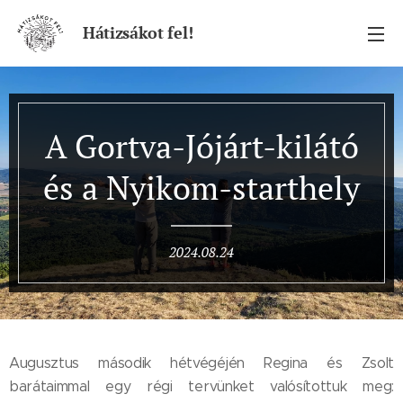
Hátizsákot fel!
A Gortva-Jójárt-kilátó
és a Nyikom-starthely
2024.08.24
Augusztus második hétvégéjén Regina és Zsolt
barátaimmal egy régi tervünket valósítottuk meg: