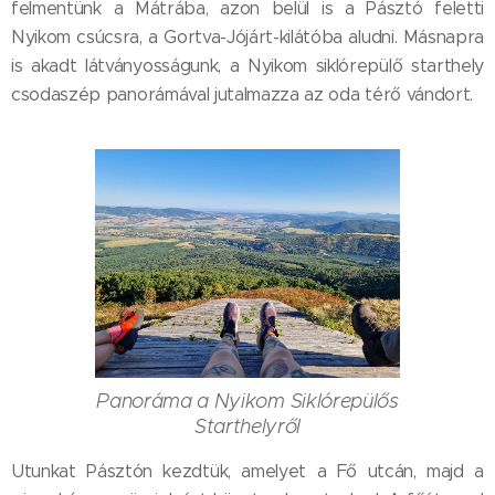
felmentünk a Mátrába, azon belül is a Pásztó feletti
Nyikom csúcsra, a Gortva-Jójárt-kilátóba aludni. Másnapra
is akadt látványosságunk, a Nyikom siklórepülő starthely
csodaszép panorámával jutalmazza az oda térő vándort.
Panoráma a Nyikom Siklórepülős
Starthelyről
Utunkat Pásztón kezdtük, amelyet a Fő utcán, majd a