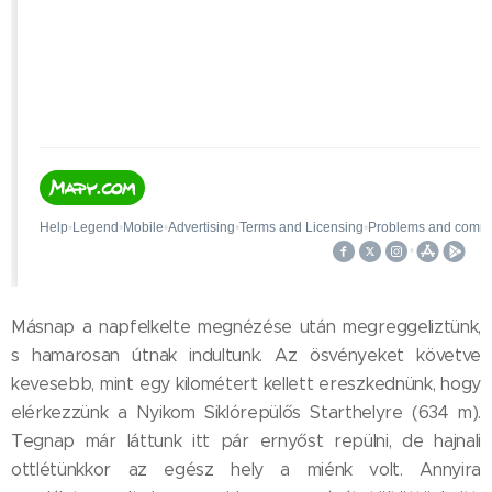
Másnap a napfelkelte megnézése után megreggeliztünk,
s hamarosan útnak indultunk. Az ösvényeket követve
kevesebb, mint egy kilométert kellett ereszkednünk, hogy
elérkezzünk a Nyikom Siklórepülős Starthelyre (634 m).
Tegnap már láttunk itt pár ernyőst repülni, de hajnali
ottlétünkkor az egész hely a miénk volt. Annyira