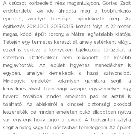
A csúcsot körbeölelő rész magántulajdon, Gortva Zsolt
erdőterülete, aki ide álmodta meg a többfunkciós
épületet, amellyel feleségét ajándékozta meg. Az
építkezés 2014.10.01.-2015.03.15. között folyt. A 22 méter
magas, kőből épült torony, a Mátra legfiatalabb kilátója.
Tetején egy termetes kereszt áll, amely esténként világít,
ezzel is segítve a környéken tájékozódó túrázókat a
sötétben. Ottlétünkkor nem működött, de később
megjavították. Az épület ingyenes menedékház is
egyben, amellyel kiemelkedik a hazai színvonalból.
Mindegyik emeletén valamilyen garnitúra segíti a
kényelmes alvást: franciaágy, kanapé, egyszemélyes ágy,
heverő, továbbá minden emeletén pad és asztal is
található. Az ablakairól a kilincset biztonsági okokból
leszerelték, de minden emeleten bukó állapotban nyitva
van egy-egy, hogy járjon a levegő. A földszinten kályha
segít a hideg vagy téli időszakban felmelegedni. Az épület