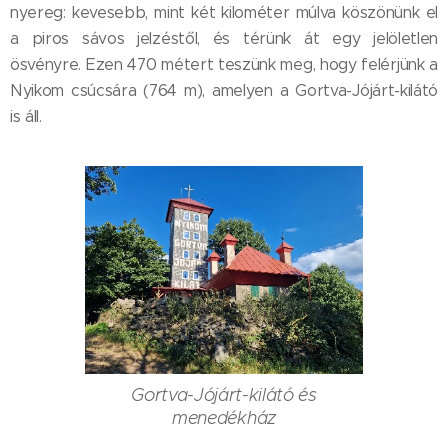
nyereg: kevesebb, mint két kilométer múlva köszönünk el
a piros sávos jelzéstől, és térünk át egy jelöletlen
ösvényre. Ezen 470 métert teszünk meg, hogy felérjünk a
Nyikom csúcsára (764 m), amelyen a Gortva-Jójárt-kilátó
is áll.
Gortva-Jójárt-kilátó és
menedékház