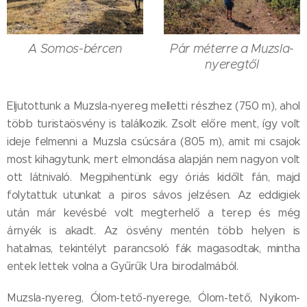
A Somos-bércen
Pár méterre a Muzsla-
nyeregtől
Eljutottunk a Muzsla-nyereg melletti részhez (750 m), ahol
több turistaösvény is találkozik. Zsolt előre ment, így volt
ideje felmenni a Muzsla csúcsára (805 m), amit mi csajok
most kihagytunk, mert elmondása alapján nem nagyon volt
ott látnivaló. Megpihentünk egy óriás kidőlt fán, majd
folytattuk utunkat a piros sávos jelzésen. Az eddigiek
után már kevésbé volt megterhelő a terep és még
árnyék is akadt. Az ösvény mentén több helyen is
hatalmas, tekintélyt parancsoló fák magasodtak, mintha
entek lettek volna a Gyűrűk Ura birodalmából.
Muzsla-nyereg, Ólom-tető-nyerege, Ólom-tető, Nyikom-