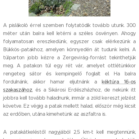
A pislákoló érrel szemben folytatódik tovább utunk. 300
méter után balra kell letérni a széles ösvényen. Ahogy
folyamatosan ereszkedünk, egyszer csak elérkezünk a
Bükkös-patakhoz, amelyen könnyedén át tudunk kelni. A
túlparton jobb kézre a Zergevirág-forrást tekinthetjük
meg. A patakon túl egy rét vár, amelyet ottlétünkkor
rengeteg sátor és kempingelő foglalt el. Ha balra
fordulnánk, akkor hamar eljutnánk a
kéktúra 16-os
szakaszához
, és a Sikárosi Erdészházhoz, de nekünk itt
jobbra kell tovább haladnunk, immár a zöld kereszt jelzést
követve. Ez végig a patak mellett halad, először még kicsit
az erdőben, utána kimehetünk az aszfaltra is.
A patakátkeléstől nagyjából 2,5 km-t kell megtennünk,