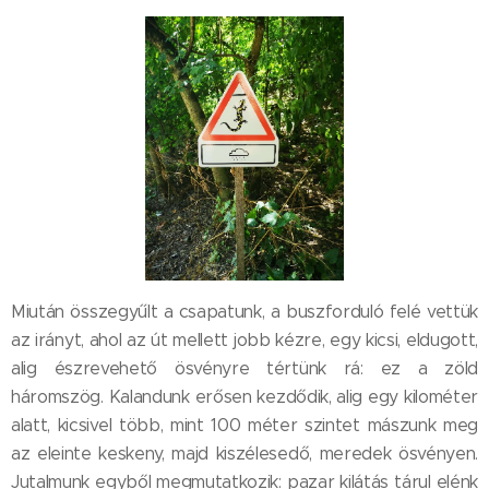
Miután összegyűlt a csapatunk, a buszforduló felé vettük
az irányt, ahol az út mellett jobb kézre, egy kicsi, eldugott,
alig észrevehető ösvényre tértünk rá: ez a zöld
háromszög. Kalandunk erősen kezdődik, alig egy kilométer
alatt, kicsivel több, mint 100 méter szintet mászunk meg
az eleinte keskeny, majd kiszélesedő, meredek ösvényen.
Jutalmunk egyből megmutatkozik: pazar kilátás tárul elénk