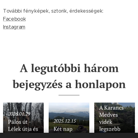
További fényképek, sztorik, érdekességek:
Facebook
Instagram
A legutóbbi három
bejegyzés a honlapon
2025.11.28
A Karancs-
2026.01.29
Medves
2025.12.15
Pálos út -
vidék
Lélek útja és
Két nap
legszebb
Lángok útja
Semmeringben
részein