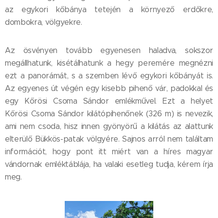
az egykori kőbánya tetején a környező erdőkre,
dombokra, völgyekre.
Az ösvényen tovább egyenesen haladva, sokszor
megállhatunk, kisétálhatunk a hegy peremére megnézni
ezt a panorámát, s a szemben lévő egykori kőbányát is.
Az egyenes út végén egy kisebb pihenő vár, padokkal és
egy Kőrösi Csoma Sándor emlékművel. Ezt a helyet
Kőrösi Csoma Sándor kilátópihenőnek (326 m) is nevezik,
ami nem csoda, hisz innen gyönyörű a kilátás az alattunk
elterülő Bükkös-patak völgyére. Sajnos arról nem találtam
információt, hogy pont itt miért van a híres magyar
vándornak emléktáblája, ha valaki esetleg tudja, kérem írja
meg.