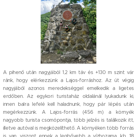
A pihenő után nagyjából 1,2 km táv és +130 m szint vár
ránk, hogy elérkezzünk a Lajos-forráshoz. Az út végig
nagyjából azonos meredekséggel emelkedik a ligetes
erdőben. Az egykori turistaház oldalánál lyukadunk ki,
innen balra lefelé kell haladnunk, hogy pár lépés után
megérkezzünk. A Lajos-forrás (456 m) a környék
nagyobb turista csomópontja, több jelzés is találkozik itt,
illetve autóval is megközelíthető. A környéken több forrás
is van, viszont ennek a legbővebb a vízhozama, kb. 18