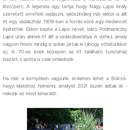
liter/perc. A legenda úgy tartja, hogy Nagy Lajos király
szeretett errefelé vadászni, valószínűleg már ekkor is állt
itt egy vadászház. 1908-ban a forrás köré egy medencét
építettek. Ekkor kapta a Lajos nevet, báró Podmaniczky
Lajos után, akinek itt állt a vadászkastélya. A vízhez, amely
nagyon finom, mindig is sokan jártak ki (ahogy ottlétünkkor
is). A '70-es évek közepén az itt található turistaház
bezárt, s azóta is csak omladozik.
Ha már a környéken vagyunk, érdemes lehet a Bölcső-
hegyi kilátóhoz felmenni, amelyet 2021 őszén adtak át -
nekünk ez most kimaradt.