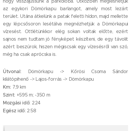
hogy visszajussunk a parkolóba. Útközben megleshetjük
az egykori Dömörkapu barlangot, amely most lezárt
terület. Utána átkelünk a patak feletti hídon, majd mellette
egy lépcsősoron lesétálva megnézhetjük a Dömörkapui
vízesést. Ottlétünkkor elég sokan voltak előtte, ezért
sajnos nem tudtam jó fényképet készíteni, de egy távolit
azért beszúrok, hiszen mégiscsak egy vízesésről van szó,
még ha csak aprócska is.
Útvonal
: Dömörkapu -> Kőrösi Csoma Sándor
kilátópihenő -> Lajos-forrás -> Dömörkapu
Km:
7,9 km
Szint:
+595 m; -350 m
Mozgási idő:
2:24
Egész idő:
2:58