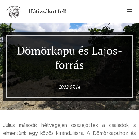
Hátizsákot fel!
Dömörkapu és Lajos-
forrás
2022.07.14
Július második hétvégéjén összejöttek a családok, s
elmentünk egy közös kirándulásra. A Dömörkapuhoz és