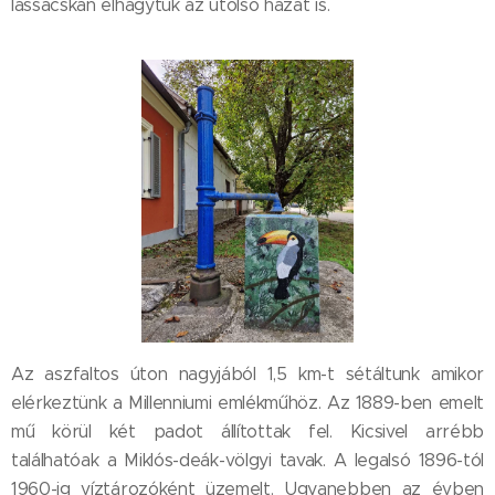
lassacskán elhagytuk az utolsó házat is.
Az aszfaltos úton nagyjából 1,5 km-t sétáltunk amikor
elérkeztünk a Millenniumi emlékműhöz. Az 1889-ben emelt
mű körül két padot állítottak fel. Kicsivel arrébb
találhatóak a Miklós-deák-völgyi tavak. A legalsó 1896-tól
1960-ig víztározóként üzemelt. Ugyanebben az évben