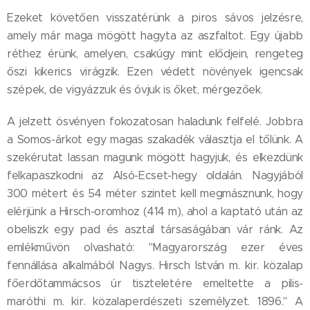
Ezeket követően visszatérünk a piros sávos jelzésre,
amely már maga mögött hagyta az aszfaltot. Egy újabb
réthez érünk, amelyen, csakúgy mint elődjein, rengeteg
őszi kikerics virágzik. Ezen védett növények igencsak
szépek, de vigyázzuk és óvjuk is őket, mérgezőek.
A jelzett ösvényen fokozatosan haladunk felfelé. Jobbra
a Somos-árkot egy magas szakadék választja el tőlünk. A
szekérutat lassan magunk mögött hagyjuk, és elkezdünk
felkapaszkodni az Alsó-Ecset-hegy oldalán. Nagyjából
300 métert és 54 méter szintet kell megmásznunk, hogy
elérjünk a Hirsch-oromhoz (414 m), ahol a kaptató után az
obeliszk egy pad és asztal társaságában vár ránk. Az
emlékművön olvasható: "Magyarország ezer éves
fennállása alkalmából Nagys. Hirsch István m. kir. közalap
főerdőtammácsos úr tiszteletére emeltette a pilis-
maróthi m. kir. közalaperdészeti személyzet. 1896." A