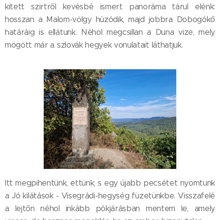
kitett szirtről kevésbé ismert panoráma tárul elénk:
hosszan a Malom-völgy húzódik, majd jobbra Dobogókő
határáig is ellátunk. Néhol megcsillan a Duna vize, mely
mögött már a szlovák hegyek vonulatait láthatjuk.
Itt megpihentünk, ettünk, s egy újabb pecsétet nyomtunk
a Jó kilátások - Visegrádi-hegység füzetünkbe. Visszafelé
a lejtőn néhol inkább pókjárásban mentem le, amely