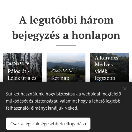
A legutóbbi három
bejegyzés a honlapon
2025.11.28
A Karancs-
2026.01.29
Medves
2025.12.15
Pálos út -
vidék
Lélek útja és
Két nap
legszebb
Lángok útja
Semmeringben
részein
Sütiket használunk, hogy biztosítsuk a weboldal megfelelő
működését és biztonságát, valamint hogy a lehető legjobb
Share
felhasználói élményt kínáljuk Neked.
Csak a legszükségesebbek elfogadása