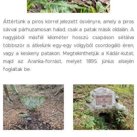
Áttértünk a piros körrel jelezett ösvényre, amely a piros
sávval párhuzamosan halad, csak a patak másik oldalán. A
nagyjából másfél kilométer hosszú csapáson sétálva
többször is átkelünk egy-egy völgyből csordogáló éren,
vagy a keskeny patakon. Megtekinthetjük a Kádár-kutat,
majd az Aranka-forrást, melyet 1895. június elsején
foglaltak be.