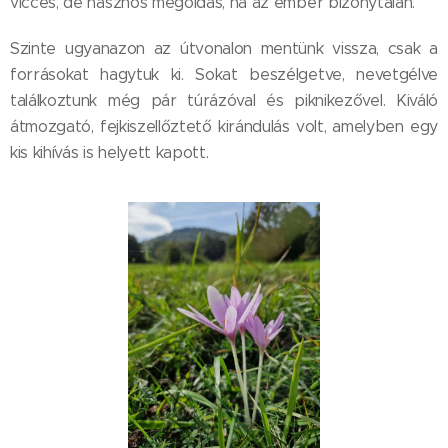
vicces, de hasznos megoldás, ha az ember bizonytalan.
Szinte ugyanazon az útvonalon mentünk vissza, csak a
forrásokat hagytuk ki. Sokat beszélgetve, nevetgélve
találkoztunk még pár túrázóval és piknikezővel. Kiváló
átmozgató, fejkiszellőztető kirándulás volt, amelyben egy
kis kihívás is helyett kapott.