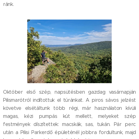
ránk.
Október első szép, napsütésben gazdag vasárnapján
Pilismarótról indítottuk el túránkat. A piros sávos jelzést
követve elsétáltunk több régi, már használaton kívüli
magas, kézi pumpás kút mellett, melyeket szép
festmények díszítettek: macskák, sas, tukán. Pár perc
után a Pilisi Parkerdő épületénél jobbra fordultunk, majd