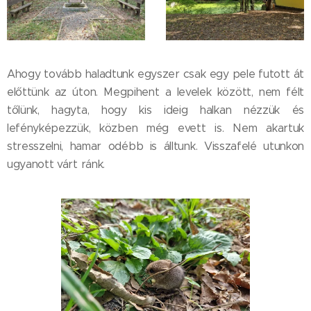
Ahogy tovább haladtunk egyszer csak egy pele futott át
előttünk az úton. Megpihent a levelek között, nem félt
tőlünk, hagyta, hogy kis ideig halkan nézzük és
lefényképezzük, közben még evett is. Nem akartuk
stresszelni, hamar odébb is álltunk. Visszafelé utunkon
ugyanott várt ránk.