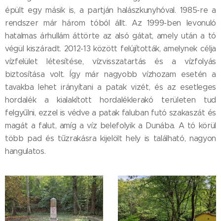
épült egy másik is, a partján halászkunyhóval. 1985-re a
rendszer már három tóból állt. Az 1999-ben levonuló
hatalmas árhullám áttörte az alsó gátat, amely után a tó
végül kiszáradt. 2012-13 között felújították, amelynek célja
vízfelület létesítése, vízvisszatartás és a vízfolyás
biztosítása volt. Így már nagyobb vízhozam esetén a
tavakba lehet irányítani a patak vizét, és az esetleges
hordalék a kialakított hordaléklerakó területen tud
felgyűlni, ezzel is védve a patak faluban futó szakaszát és
magát a falut, amíg a víz belefolyik a Dunába. A tó körül
több pad és tűzrakásra kijelölt hely is található, nagyon
hangulatos.