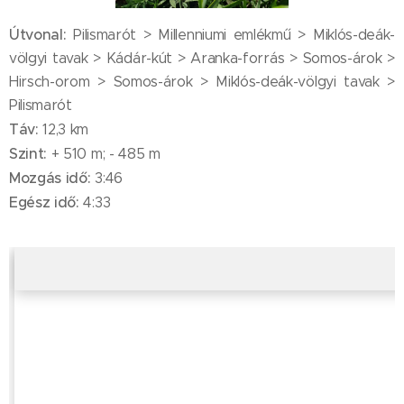
Útvonal:
Pilismarót > Millenniumi emlékmű > Miklós-deák-
völgyi tavak > Kádár-kút > Aranka-forrás > Somos-árok >
Hirsch-orom > Somos-árok > Miklós-deák-völgyi tavak >
Pilismarót
Táv:
12,3 km
Szint:
+ 510 m; - 485 m
Mozgás idő:
3:46
Egész idő:
4:33