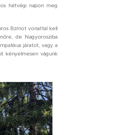
okos hétvégi napon meg
iros Bzmot vonattal kell
enőre, de Nagyorosziba
mpatikus járatot, vagy a
csit kényelmesen vágunk