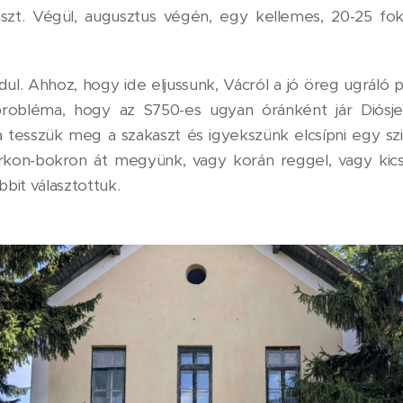
szt. Végül, augusztus végén, egy kellemes, 20-25 f
dul. Ahhoz, hogy ide eljussunk, Vácról a jó öreg ugráló p
probléma, hogy az S750-es ugyan óránként jár Diósj
a tesszük meg a szakaszt és igyekszünk elcsípni egy szi
árkon-bokron át megyünk, vagy korán reggel, vagy ki
bbit választottuk.