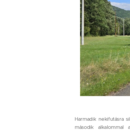
Harmadik nekifutásra s
második alkalommal a