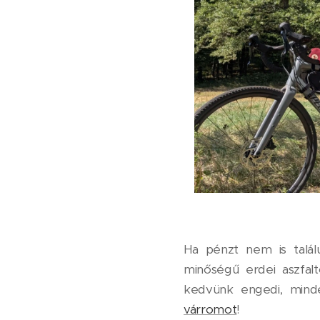
Ha pénzt nem is talál
minőségű erdei aszfal
kedvünk engedi, mind
várromot
!