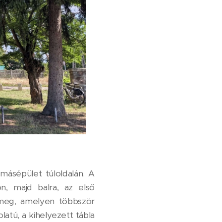
omásépület túloldalán. A
n, majd balra, az első
 meg, amelyen többször
atú, a kihelyezett tábla