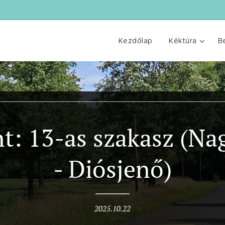
Kezdőlap
Kéktúra
B
t: 13-as szakasz (Na
- Diósjenő)
2025.10.22