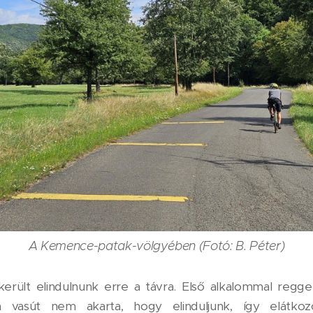
A Kemence-patak-völgyében (Fotó: B. Péter)
ikerült elindulnunk erre a távra. Első alkalommal regg
 vasút nem akarta, hogy elinduljunk, így elátko