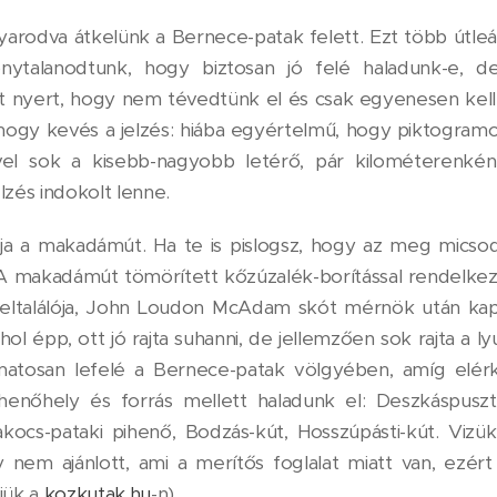
rodva átkelünk a Bernece-patak felett. Ezt több útleág
zonytalanodtunk, hogy biztosan jó felé haladunk-e,
t nyert, hogy nem tévedtünk el és csak egyenesen kell
, hogy kevés a jelzés: hiába egyértelmű, hogy piktogra
vel sok a kisebb-nagyobb letérő, pár kilométerenké
lzés indokolt lenne.
ltja a makadámút. Ha te is pislogsz, hogy az meg micsod
 "A makadámút tömörített kőzúzalék-borítással rendelk
eltalálója, John Loudon McAdam skót mérnök után kapta
l épp, ott jó rajta suhanni, de jellemzően sok rajta a l
matosan lefelé a Bernece-patak völgyében, amíg elérk
enőhely és forrás mellett haladunk el: Deszkáspuszta
akocs-pataki pihenő, Bodzás-kút, Hosszúpásti-kút. Viz
nem ajánlott, ami a merítős foglalat miatt van, ezért
jük a
kozkutak.hu
-n).