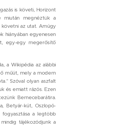
azás is követi, Horizont
 de miután megnéztük a
 követni az utat. Amúgy
mok hiányában egyenesen
nt, egy-egy megerősítő
a, a Wikipédia az alábbi
ező műút, mely a modern
." Szóval olyan aszfalt
yuk és emiatt rázós. Ezen
ezünk Bernecebarátira.
, Betyár-kút, Oszlopó-
ük fogyasztása a legtöbb
 mindig tájékozódjunk a