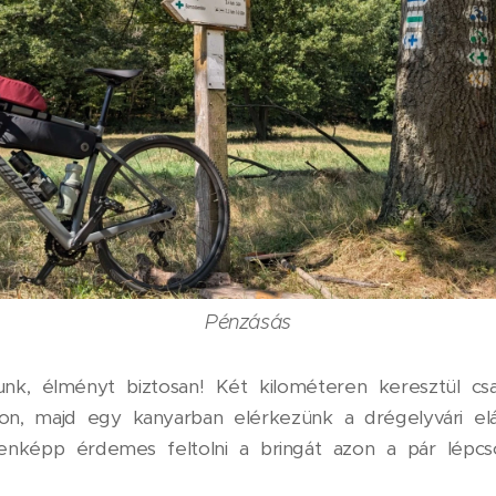
Pénzásás
unk, élményt biztosan! Két kilométeren keresztül csa
ton, majd egy kanyarban elérkezünk a drégelyvári el
enképp érdemes feltolni a bringát azon a pár lépc