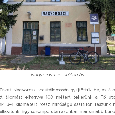
Nagyoroszi vasútállomás
tünket Nagyoroszi vasútállomásán gyűjtöttük be, az áll
tt állomást elhagyva 100 métert tekerünk a Fő úto
unk. 3-4 kilométert rossz minőségű aszfalton teszünk
lálkoztunk. Egy sorompó után azonban már simább burkol