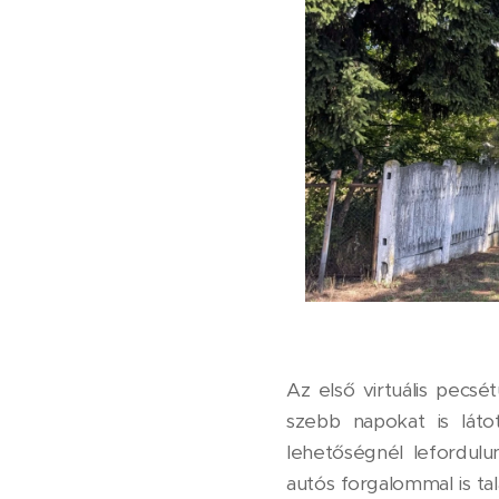
Az első virtuális pecsé
szebb napokat is láto
lehetőségnél lefordul
autós forgalommal is ta