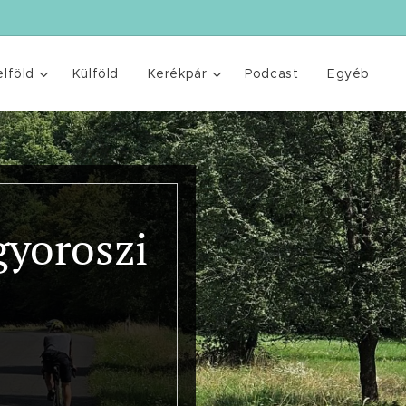
elföld
Külföld
Kerékpár
Podcast
Egyéb
gyoroszi