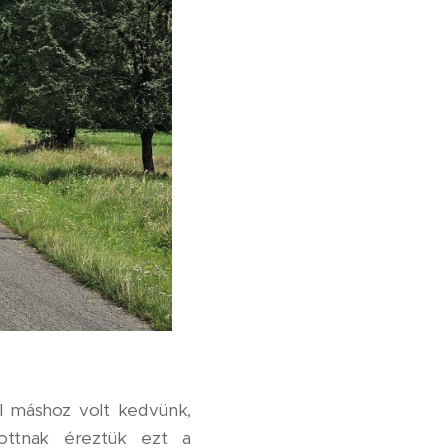
el máshoz volt kedvünk,
zottnak éreztük ezt a