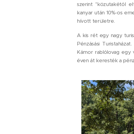
szerint "közutakétól e
kanyar után 10%-os em
hívott területre.
A kis rét egy nagy turi
Pénzásási Turistaháza
Kámor rablólovag egy v
éven át keresték a pénzt