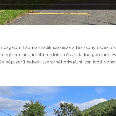
ozgalom tizenharmadik szakasza a Börzsöny északi és k
 megfordulunk, inkább erdőben és aszfalton gurulunk. Ez 
s népszerű helyen szeretnél bringázni, van időd vona