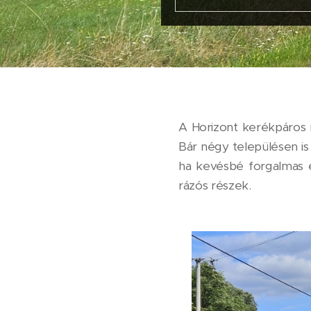
A Horizont kerékpáros m
Bár négy településen is
ha kevésbé forgalmas é
rázós részek.