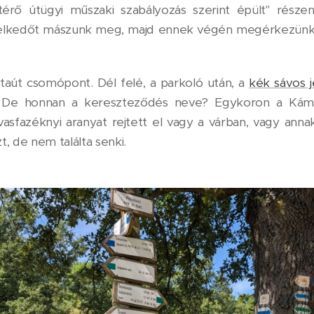
ltérő útügyi műszaki szabályozás szerint épült" rész
elkedőt mászunk meg, majd ennek végén megérkezünk
staút csomópont. Dél felé, a parkoló után, a
kék sávos j
t. De honnan a kereszteződés neve? Egykoron a Kámo
asfazéknyi aranyat rejtett el vagy a várban, vagy ann
, de nem találta senki.