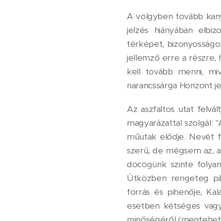
A völgyben tovább kanya
jelzés hiányában elbi
térképet, bizonyosságo
jellemző erre a részre
kell tovább menni, mi
narancssárga Horizont je
Az aszfaltos utat felvá
magyarázattal szolgál:
műutak elődje. Nevét f
szerű, de mégsem az, aho
döcögünk szinte folya
Útközben rengeteg pih
forrás és pihenője, Kal
esetben kétséges vagy 
minőségéről (megtehet