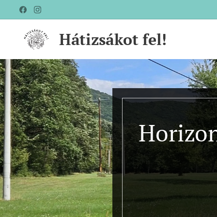
Hátizsákot fel!
Horizon