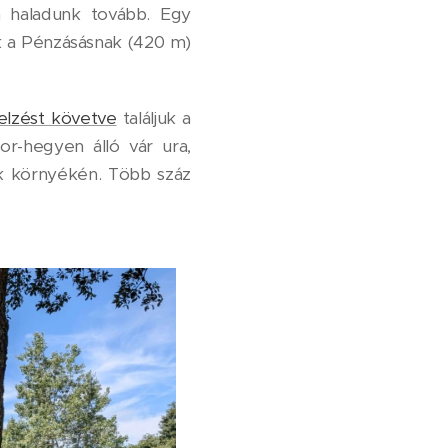
en haladunk tovább. Egy
 a Pénzásásnak (420 m)
elzést követve
találjuk a
r-hegyen álló vár ura,
ak környékén. Több száz