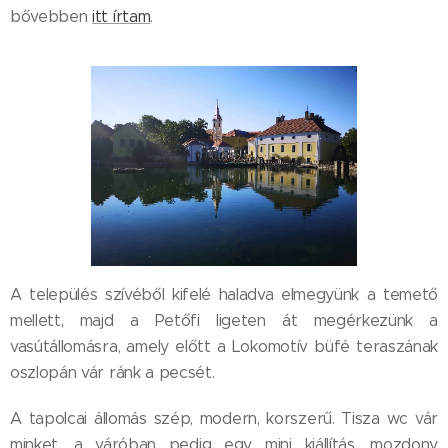
bővebben
itt írtam
.
A település szívéből kifelé haladva elmegyünk a temető
mellett, majd a Petőfi ligeten át megérkezünk a
vasútállomásra, amely előtt a Lokomotív büfé teraszának
oszlopán vár ránk a pecsét.
A tapolcai állomás szép, modern, korszerű. Tisza wc vár
minket, a váróban pedig egy mini kiállítás, mozdony