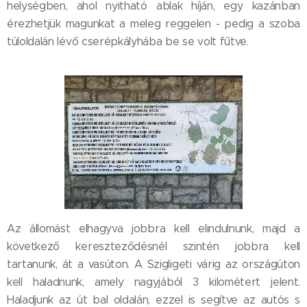
helységben, ahol nyitható ablak híján, egy kazánban
érezhetjük magunkat a meleg reggelen - pedig a szoba
túloldalán lévő cserépkályhába be se volt fűtve.
Az állomást elhagyva jobbra kell elindulnunk, majd a
következő kereszteződésnél szintén jobbra kell
tartanunk, át a vasúton. A Szigligeti várig az országúton
kell haladnunk, amely nagyjából 3 kilométert jelent.
Haladjunk az út bal oldalán, ezzel is segítve az autós s