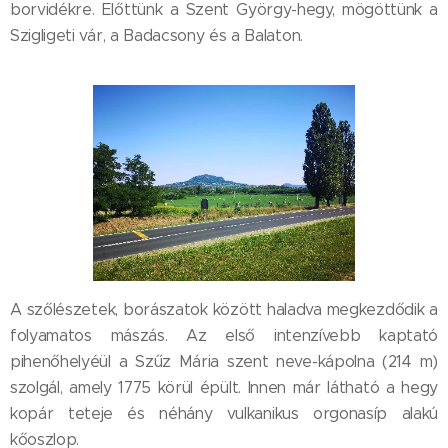
borvidékre. Előttünk a Szent György-hegy, mögöttünk a
Szigligeti vár, a Badacsony és a Balaton.
A szőlészetek, borászatok között haladva megkezdődik a
folyamatos mászás. Az első intenzívebb kaptató
pihenőhelyéül a Szűz Mária szent neve-kápolna (214 m)
szolgál, amely 1775 körül épült. Innen már látható a hegy
kopár teteje és néhány vulkanikus orgonasíp alakú
kőoszlop.