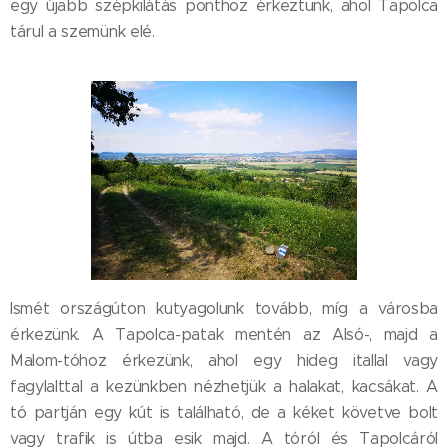
egy újabb szépkilátás ponthoz érkeztünk, ahol Tapolca
tárul a szemünk elé.
Ismét országúton kutyagolunk tovább, míg a városba
érkezünk. A Tapolca-patak mentén az Alsó-, majd a
Malom-tóhoz érkezünk, ahol egy hideg itallal vagy
fagylalttal a kezünkben nézhetjük a halakat, kacsákat. A
tó partján egy kút is található, de a kéket követve bolt
vagy trafik is útba esik majd. A tóról és Tapolcáról