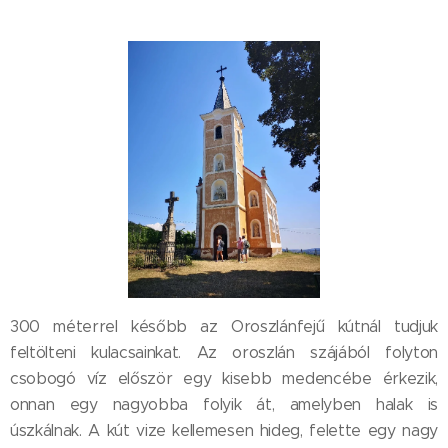
300 méterrel később az Oroszlánfejű kútnál tudjuk
feltölteni kulacsainkat. Az oroszlán szájából folyton
csobogó víz először egy kisebb medencébe érkezik,
onnan egy nagyobba folyik át, amelyben halak is
úszkálnak. A kút vize kellemesen hideg, felette egy nagy