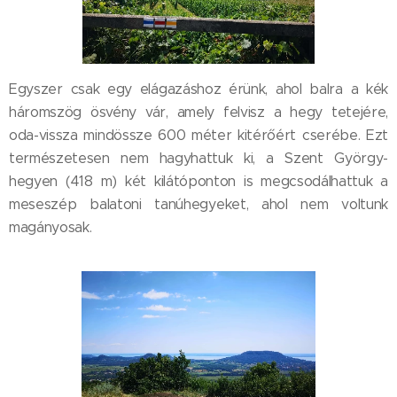
Egyszer csak egy elágazáshoz érünk, ahol balra a kék
háromszög ösvény vár, amely felvisz a hegy tetejére,
oda-vissza mindössze 600 méter kitérőért cserébe. Ezt
természetesen nem hagyhattuk ki, a Szent György-
hegyen (418 m) két kilátóponton is megcsodálhattuk a
meseszép balatoni tanúhegyeket, ahol nem voltunk
magányosak.