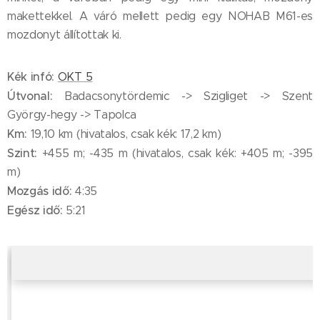
makettekkel. A váró mellett pedig egy NOHAB M61-es
mozdonyt állítottak ki.
Kék infó:
OKT 5
Útvonal:
Badacsonytördemic -> Szigliget -> Szent
György-hegy -> Tapolca
Km:
19,10 km (hivatalos, csak kék: 17,2 km)
Szint:
+455 m; -435 m (hivatalos, csak kék: +405 m; -395
m)
Mozgás idő:
4:35
Egész idő:
5:21