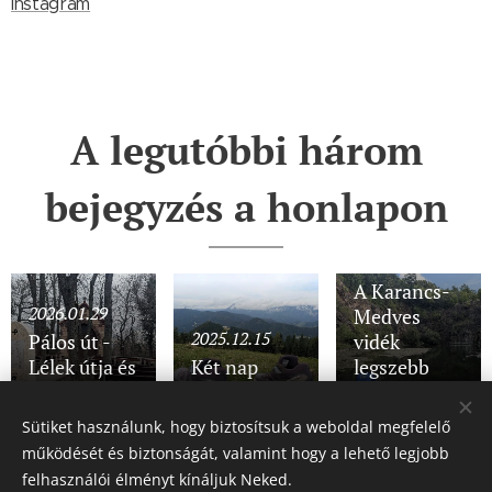
Instagram
A legutóbbi három
bejegyzés a honlapon
2025.11.28
A Karancs-
2026.01.29
Medves
2025.12.15
Pálos út -
vidék
Lélek útja és
Két nap
legszebb
Lángok útja
Semmeringben
részein
Sütiket használunk, hogy biztosítsuk a weboldal megfelelő
működését és biztonságát, valamint hogy a lehető legjobb
Share
felhasználói élményt kínáljuk Neked.