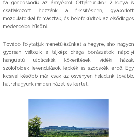
fa gondoskodik az árnyékról. Ottjártunkkor 2 kutya is
csatlakozott hozzánk a frissítésben, gyakorlott
mozdulatokkal felmásztak, és belefeküdtek az elsődleges
medencébe hűsölni.
Tovább folytatjuk menetülésünket a hegyre, ahol nagyon
gyorsan változik a tájkép: drága borászatok, nápolyi
hangulatú utcácskák, kőkerítések, vidéki házak,
szőlőföldek, levendulások, lepkék és szöcskék, erdő. Egy
kicsivel később már csak az ösvényen haladunk tovább,
hátrahagyunk minden házat és kertet.