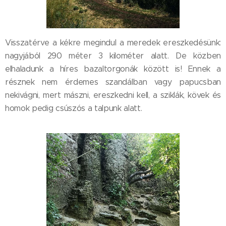
Visszatérve a kékre megindul a meredek ereszkedésünk:
nagyjából 290 méter 3 kilométer alatt. De közben
elhaladunk a híres bazaltorgonák között is! Ennek a
résznek nem érdemes szandálban vagy papucsban
nekivágni, mert mászni, ereszkedni kell, a sziklák, kövek és
homok pedig csúszós a talpunk alatt.