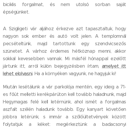
biciklis forgalmat, és nem utolsó sorban saját
épségünket.
A Szigligeti vár aljához érkezve azt tapasztaltuk, hogy
nagyon sok ember és autó volt jelen. A templomnál
pecsételtünk, majd tartottunk egy szendvicsezős
szünetet. A várhoz érdemes hétköznap menni, akkor
sokkal kevesebben vannak. Mi másfél hónappal ezelőtt
jártunk itt, arról külön bejegyzésben írtam,
amelyet itt
lehet elolvasni
. Ha a környéken vagyunk, ne hagyjuk ki!
Miután lesétálunk a vár parkolója mentén, egy ideig a 71-
es főút melletti kerékpárúton kell tovább haladnunk, majd
Hegymagas felé kell letérnünk, ahol ismét a forgalmas
aszfalt szélén haladunk tovább. Egy kanyart követően
jobbra letérünk, s immár a szőlőültetvények között
folytatjuk a kéket: megérkeztünk a badacsonyi