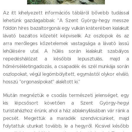
Az itt kihelyezett információs tábláról bővebb tudással
lehetünk gazdagabbak: "A Szent György-hegy messze
földön híres bazaltorgonái egy vulkán kráterében kialakult
lávató bazaltos kőzetét képviselik. Az oszlopok és az
arra merőleges kőzetelemek vastagsága a lávató lassú
lehűlésére utal. A hűlés során kialakult szabályos
repedéshálózat a későbbi lepusztulás, majd a
hőmérsékletingadozás, a csapadék és szél munkája során
oszlopokat, végül legömbölyített, egymástól olykor elváló,
hosszú "orgonasípokat" alakított ki."
Miután megnéztük e csodás természeti jelenséget, egy
kis lépcsősort követően a Szent György-hegyi
turistaházhoz érünk, ahol a ház ablaknyílásában vár ránk a
pecsét. Megettük a maradék szendvicsünket, majd
folytattuk utunkat tovább, le a hegyről. Kicsivel később