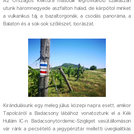
Az Országos Kéktúra második legrövidebb szakaszán
utunk háromnegyede aszfalton halad, de kárpótol minket
a vulkanikus táj, a bazaltorgonák, a csodás panoráma, a
Balaton és a sok-sok szőlészet, borászat.
Kirándulásunk egy meleg július közepi napra esett, amikor
Tapolcáról a Badacsony lábához vonatoztunk el a Kék
Hullám IC-n. Badacsonytördemic-Szigliget vasútállomáson
vár ránk a pecsételő a jegypénztár melletti üvegkalitkás