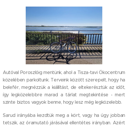
Autóval Poroszlóig mentünk, ahol a Tisza-tavi Ökocentrum
közelében parkoltunk. Terveink között szerepelt, hogy ha
belefér, megnézzük a kiállítást, de eltekerésztük az időt,
így legközelebbre marad a tárlat megtekintése - mert
szinte biztos vagyok benne, hogy lesz még legközelebb.
Sarud irányába kezdtük meg a kört, vagy ha úgy jobban
tetszik, az óramutató járásával ellentétes irányban. Azért