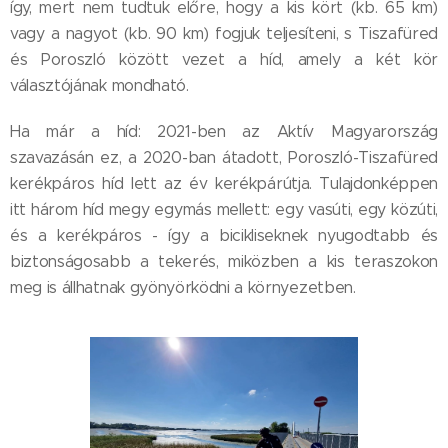
így, mert nem tudtuk előre, hogy a kis kört (kb. 65 km)
vagy a nagyot (kb. 90 km) fogjuk teljesíteni, s Tiszafüred
és Poroszló között vezet a híd, amely a két kör
választójának mondható.
Ha már a híd: 2021-ben az Aktív Magyarország
szavazásán ez, a 2020-ban átadott, Poroszló-Tiszafüred
kerékpáros híd lett az év kerékpárútja. Tulajdonképpen
itt három híd megy egymás mellett: egy vasúti, egy közúti,
és a kerékpáros - így a bicikliseknek nyugodtabb és
biztonságosabb a tekerés, miközben a kis teraszokon
meg is állhatnak gyönyörködni a környezetben.