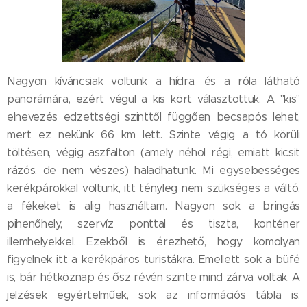
Nagyon kíváncsiak voltunk a hídra, és a róla látható
panorámára, ezért végül a kis kört választottuk. A "kis"
elnevezés edzettségi szinttől függően becsapós lehet,
mert ez nekünk 66 km lett. Szinte végig a tó körüli
töltésen, végig aszfalton (amely néhol régi, emiatt kicsit
rázós, de nem vészes) haladhatunk. Mi egysebességes
kerékpárokkal voltunk, itt tényleg nem szükséges a váltó,
a fékeket is alig használtam. Nagyon sok a bringás
pihenőhely, szervíz ponttal és tiszta, konténer
illemhelyekkel. Ezekből is érezhető, hogy komolyan
figyelnek itt a kerékpáros turistákra. Emellett sok a büfé
is, bár hétköznap és ősz révén szinte mind zárva voltak. A
jelzések egyértelműek, sok az információs tábla is.