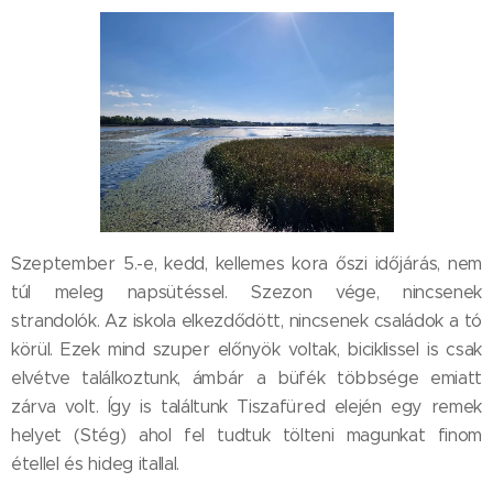
Szeptember 5.-e, kedd, kellemes kora őszi időjárás, nem
túl meleg napsütéssel. Szezon vége, nincsenek
strandolók. Az iskola elkezdődött, nincsenek családok a tó
körül. Ezek mind szuper előnyök voltak, biciklissel is csak
elvétve találkoztunk, ámbár a büfék többsége emiatt
zárva volt. Így is találtunk Tiszafüred elején egy remek
helyet (Stég) ahol fel tudtuk tölteni magunkat finom
étellel és hideg itallal.