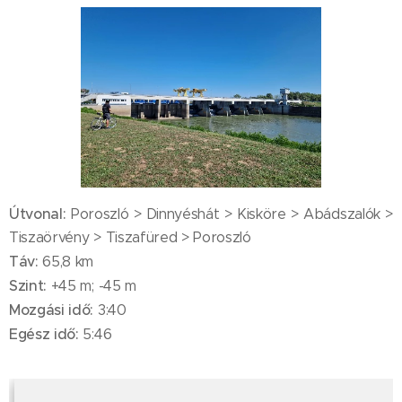
Útvonal:
Poroszló > Dinnyéshát > Kisköre > Abádszalók >
Tiszaörvény > Tiszafüred > Poroszló
Táv:
65,8 km
Szint:
+45 m; -45 m
Mozgási idő:
3:40
Egész idő:
5:46