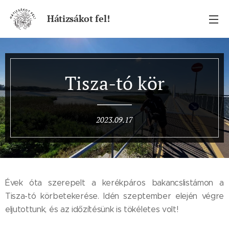
Hátizsákot fel!
Tisza-tó kör
2023.09.17
Évek óta szerepelt a kerékpáros bakancslistámon a
Tisza-tó körbetekerése. Idén szeptember elején végre
eljutottunk, és az időzítésünk is tökéletes volt!