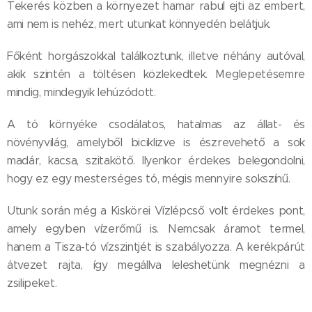
Tekerés közben a környezet hamar rabul ejti az embert,
ami nem is nehéz, mert utunkat könnyedén belátjuk.
Főként horgászokkal találkoztunk, illetve néhány autóval,
akik szintén a töltésen közlekedtek. Meglepetésemre
mindig, mindegyik lehúzódott.
A tó környéke csodálatos, hatalmas az állat- és
növényvilág, amelyből biciklizve is észrevehető a sok
madár, kacsa, szitakötő. Ilyenkor érdekes belegondolni,
hogy ez egy mesterséges tó, mégis mennyire sokszínű.
Utunk során még a Kiskörei Vízlépcső volt érdekes pont,
amely egyben vízerőmű is. Nemcsak áramot termel,
hanem a Tisza-tó vízszintjét is szabályozza. A kerékpárút
átvezet rajta, így megállva leleshetünk megnézni a
zsilipeket.