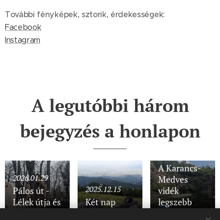
További fényképek, sztorik, érdekességek:
Facebook
Instagram
A legutóbbi három
bejegyzés a honlapon
2025.11.28
A Karancs-
2026.01.29
Medves
2025.12.15
Pálos út -
vidék
Lélek útja és
Két nap
legszebb
Lángok útja
Semmeringben
részein