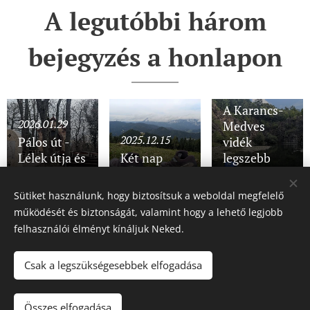
A legutóbbi három
bejegyzés a honlapon
2025.11.28
A Karancs-
2026.01.29
Medves
2025.12.15
Pálos út -
vidék
Lélek útja és
Két nap
legszebb
Lángok útja
Semmeringben
részein
Sütiket használunk, hogy biztosítsuk a weboldal megfelelő
működését és biztonságát, valamint hogy a lehető legjobb
Share
felhasználói élményt kínáljuk Neked.
Csak a legszükségesebbek elfogadása
© 2018-2026 Hátizsákot fel! - Minden jog fenntartva.
Összes elfogadása