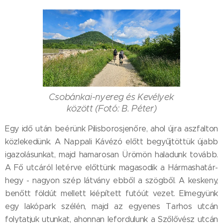
Csobánkai-nyereg és Kevélyek
között (Fotó: B. Péter)
Egy idő után beérünk Pilisborosjenőre, ahol újra aszfalton
közlekedünk. A Nappali Kávézó előtt begyűjtöttük újabb
igazolásunkat, majd hamarosan Ürömön haladunk tovább.
A Fő utcáról letérve előttünk magasodik a Hármashatár-
hegy - nagyon szép látvány ebből a szögből. A keskeny,
benőtt földút mellett kiépített futóút vezet. Elmegyünk
egy lakópark szélén, majd az egyenes Tarhos utcán
folytatjuk utunkat, ahonnan lefordulunk a Szőlővész utcán