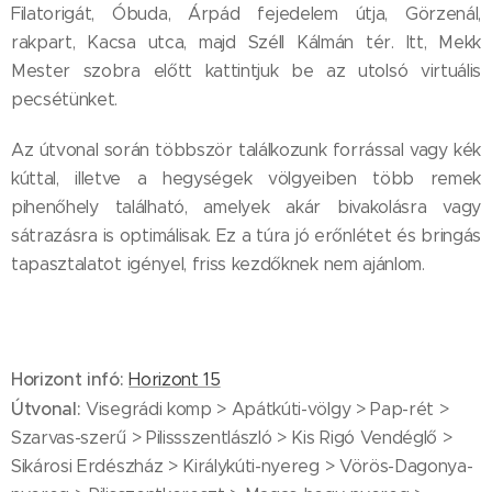
Filatorigát, Óbuda, Árpád fejedelem útja, Görzenál,
rakpart, Kacsa utca, majd Széll Kálmán tér. Itt, Mekk
Mester szobra előtt kattintjuk be az utolsó virtuális
pecsétünket.
Az útvonal során többször találkozunk forrással vagy kék
kúttal, illetve a hegységek völgyeiben több remek
pihenőhely található, amelyek akár bivakolásra vagy
sátrazásra is optimálisak. Ez a túra jó erőnlétet és bringás
tapasztalatot igényel, friss kezdőknek nem ajánlom.
Horizont infó:
Horizont 15
Útvonal:
Visegrádi komp > Apátkúti-völgy > Pap-rét >
Szarvas-szerű > Pilissszentlászló > Kis Rigó Vendéglő >
Sikárosi Erdészház > Királykúti-nyereg > Vörös-Dagonya-