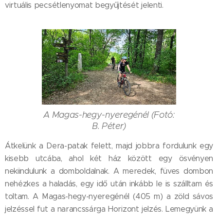
virtuális pecsétlenyomat begyűjtését jelenti.
A Magas-hegy-nyeregénél (Fotó:
B. Péter)
Átkelünk a Dera-patak felett, majd jobbra fordulunk egy
kisebb utcába, ahol két ház között egy ösvényen
nekiindulunk a domboldalnak. A meredek, füves dombon
nehézkes a haladás, egy idő után inkább le is szálltam és
toltam. A Magas-hegy-nyeregénél (405 m) a zöld sávos
jelzéssel fut a narancssárga Horizont jelzés. Lemegyünk a