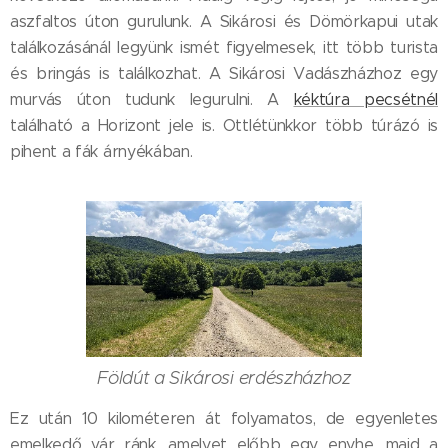
aszfaltos úton gurulunk. A Sikárosi és Dömörkapui utak
találkozásánál legyünk ismét figyelmesek, itt több turista
és bringás is találkozhat. A Sikárosi Vadászházhoz egy
murvás úton tudunk legurulni. A
kéktúra pecsétnél
található a Horizont jele is. Ottlétünkkor több túrázó is
pihent a fák árnyékában.
Földút a Sikárosi erdészházhoz
Ez után 10 kilométeren át folyamatos, de egyenletes
emelkedő vár ránk, amelyet előbb egy enyhe, majd a