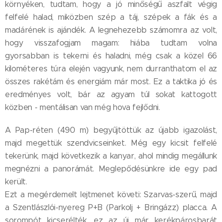
környéken, tudtam, hogy a jó minőségű aszfalt végig
felfelé halad, miközben szép a táj, szépek a fák és a
madárének is ajándék. A legnehezebb számomra az volt,
hogy visszafogjam magam: hiába tudtam volna
gyorsabban is tekerni és haladni, még csak a közel 66
kilométeres túra elején vagyunk, nem durranthatom el az
összes rakétám és energiám már most. Ez a taktika jó és
eredményes volt, bár az agyam túl sokat kattogott
közben - mentálisan van még hova fejlődni.
A Pap-réten (490 m) begyűjtöttük az újabb igazolást,
majd megettük szendvicseinket. Még egy kicsit felfelé
tekerünk, majd következik a kanyar, ahol mindig megállunk
megnézni a panorámát. Meglepődésünkre ide egy pad
került.
Ezt a megérdemelt lejtmenet követi: Szarvas-szerű, majd
a Szentlászlói-nyereg P+B (Parkolj + Bringázz) placca. A
sorompót kicserélték, ez az új már kerékpárosbarát