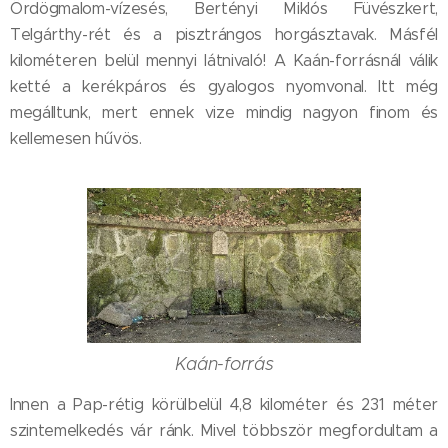
Ördögmalom-vízesés, Bertényi Miklós Füvészkert,
Telgárthy-rét és a pisztrángos horgásztavak. Másfél
kilométeren belül mennyi látnivaló! A Kaán-forrásnál válik
ketté a kerékpáros és gyalogos nyomvonal. Itt még
megálltunk, mert ennek vize mindig nagyon finom és
kellemesen hűvös.
Kaán-forrás
Innen a Pap-rétig körülbelül 4,8 kilométer és 231 méter
szintemelkedés vár ránk. Mivel többször megfordultam a