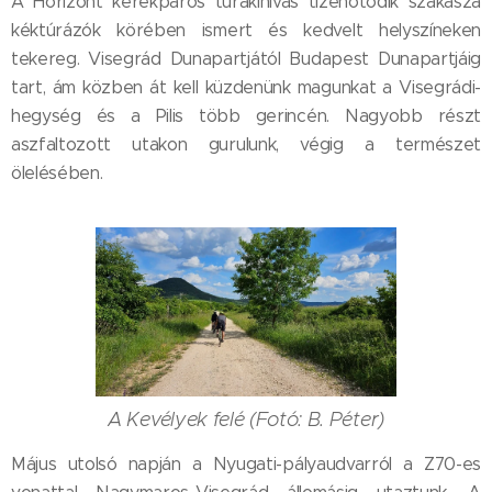
A Horizont kerékpáros túrakihívás tizenötödik szakasza
kéktúrázók körében ismert és kedvelt helyszíneken
tekereg. Visegrád Dunapartjától Budapest Dunapartjáig
tart, ám közben át kell küzdenünk magunkat a Visegrádi-
hegység és a Pilis több gerincén. Nagyobb részt
aszfaltozott utakon gurulunk, végig a természet
ölelésében.
A Kevélyek felé (Fotó: B. Péter)
Május utolsó napján a Nyugati-pályaudvarról a Z70-es