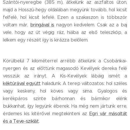
Szántói-nyeregbe (385 m), átkelünk az aszfaltos úton,
majd a Hosszú-hegy oldalában megyünk tovább, hol kicsit
felfelé, hol kicsit lefelé. Ezen a szakaszon is többször
voltam már,
bringával is
nagyon kedvelem. Csak az a baj
vele, hogy az út végig ráz, hiába az első teleszkóp, a
lelkem egy részét így is kirázza belőlem.
Körülbelül 7 kilométerrel arrébb átkelünk a Csobánkai-
nyergen és az előttünk magasodó Kevélyek dereka felé
vesszük az irányt. A Kis-Kevélyek lábáig ismét a
kéktúrával együtt
haladunk. A terep változatos: hol széles
vagy keskeny, hol köves vagy sima. Gyalogos és
kerékpáros szinte bárhonnan és bármikor elénk
bukkanhat, így legyünk éberek. Ha még nem jártunk erre,
érdemes kis kitérővel megtekinteni az
Egri vár másoltát
és a Teve-sziklát
.