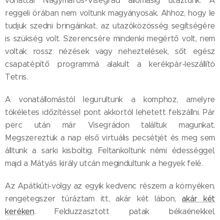
vonattal Nagymaros-Visegrád állomásig utaztunk. A
reggeli órában nem voltunk magyányosak. Ahhoz, hogy le
tudjuk szedni bringáinkat, az utazóközösség segítségére
is szükség volt. Szerencsére mindenki megértő volt, nem
voltak rossz nézések vagy neheztelések, sőt egész
csapatépítő programmá alakult a kerékpár-leszállító
Tetris.
A vonatállomástól legurultunk a komphoz, amelyre
tökéletes időzítéssel pont akkortól lehetett felszállni. Pár
perc után már Visegrádon találtuk magunkat.
Megszereztük a nap első virtuális pecsétjét és meg sem
álltunk a sarki kisboltig. Feltankoltunk némi édességgel,
majd a Mátyás király utcán megindultunk a hegyek felé.
Az Apátkúti-völgy az egyik kedvenc részem a környéken,
rengetegszer túráztam itt, akár két lábon,
akár két
keréken
. Felduzzasztott patak békaénekkel,