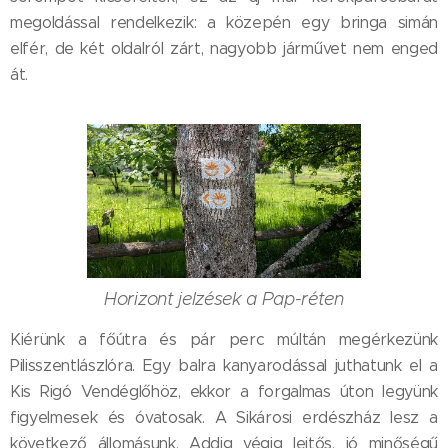
megoldással rendelkezik: a közepén egy bringa simán
elfér, de két oldalról zárt, nagyobb járművet nem enged
át.
Horizont jelzések a Pap-réten
Kiérünk a főútra és pár perc múltán megérkezünk
Pilisszentlászlóra. Egy balra kanyarodással juthatunk el a
Kis Rigó Vendéglőhöz, ekkor a forgalmas úton legyünk
figyelmesek és óvatosak. A Sikárosi erdészház lesz a
következő állomásunk. Addig végig lejtős, jó minőségű