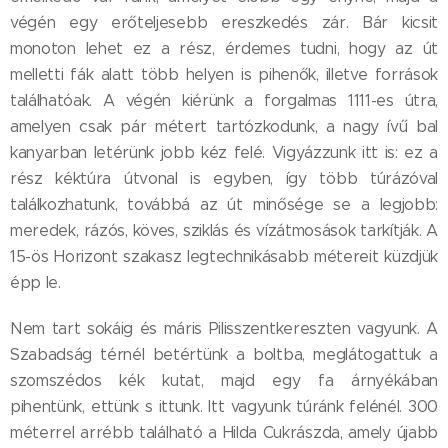
végén egy erőteljesebb ereszkedés zár. Bár kicsit
monoton lehet ez a rész, érdemes tudni, hogy az út
melletti fák alatt több helyen is pihenők, illetve források
találhatóak. A végén kiérünk a forgalmas 1111-es útra,
amelyen csak pár métert tartózkodunk, a nagy ívű bal
kanyarban letérünk jobb kéz felé. Vigyázzunk itt is: ez a
rész kéktúra útvonal is egyben, így több túrázóval
találkozhatunk, továbbá az út minősége se a legjobb:
meredek, rázós, köves, sziklás és vízátmosások tarkítják. A
15-ös Horizont szakasz legtechnikásabb métereit küzdjük
épp le.
Nem tart sokáig és máris Pilisszentkereszten vagyunk. A
Szabadság térnél betértünk a boltba, meglátogattuk a
szomszédos kék kutat, majd egy fa árnyékában
pihentünk, ettünk s ittunk. Itt vagyunk túránk felénél. 300
méterrel arrébb található a Hilda Cukrászda, amely újabb