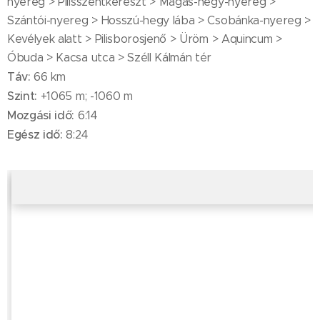
nyereg > Pilisszentkereszt > Magas-hegy-nyereg >
Szántói-nyereg > Hosszú-hegy lába > Csobánka-nyereg >
Kevélyek alatt > Pilisborosjenő > Üröm > Aquincum >
Óbuda > Kacsa utca > Széll Kálmán tér
Táv:
66 km
Szint:
+1065 m; -1060 m
Mozgási idő:
6:14
Egész idő:
8:24