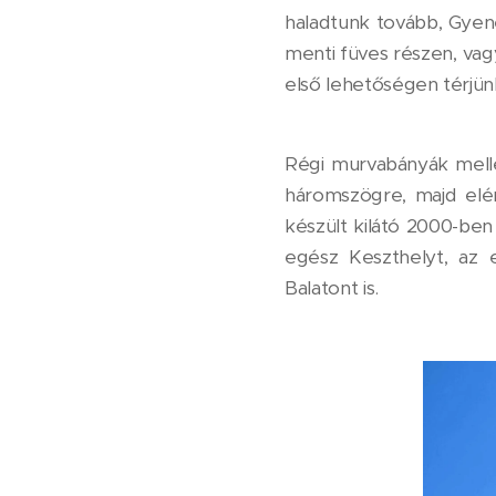
haladtunk tovább, Gyene
menti füves részen, vagy
első lehetőségen térjün
Régi murvabányák melle
háromszögre, majd elér
készült kilátó 2000-ben
egész Keszthelyt, az
Balatont is.