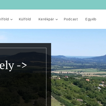
elföld
Külföld
Kerékpár
Podcast
Egyéb
ely ->