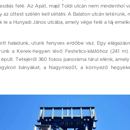
sdiás felé. Az Apát, majd Toldi utcán nem mindenhol van
 az úttest szélén kell sétálni. A Balaton utcán letérünk,
k le a Hunyadi János utcába, amely vége felé a táj emelk
tt haladunk, utunk fenyves erdőbe visz. Egy elágazásná
ünk a Kerek-hegyen lévő Festetics-kilátóhoz (241 m). 
 épült. Tetejéről 360 fokos panoráma tárul elénk, amely 
 egykori bányákat, a Nagymezőt, a környező hegyek