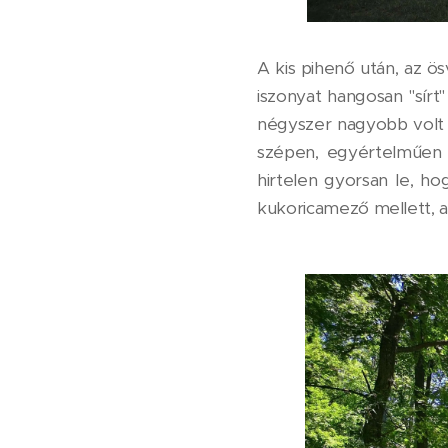
A kis pihenő után, az ö
iszonyat hangosan "sírt
négyszer nagyobb volt 
szépen, egyértelműen j
hirtelen gyorsan le, h
kukoricamező mellett, 