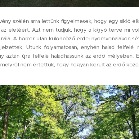
svény szélén arra lettünk figyelmesek, hogy egy sikló e
" az életéért. Azt nem tudjuk, hogy a kígyó terve mi vo
nála. A horror után különböző erdei nyomvonalakon sé
elzettek. Utunk folyamatosan, enyhén halad felfelé, 
ogy aztán újra felfelé haladhassunk az erdő mélyében. 
amelyről nem értettük, hogy hogyan került az erdő köz