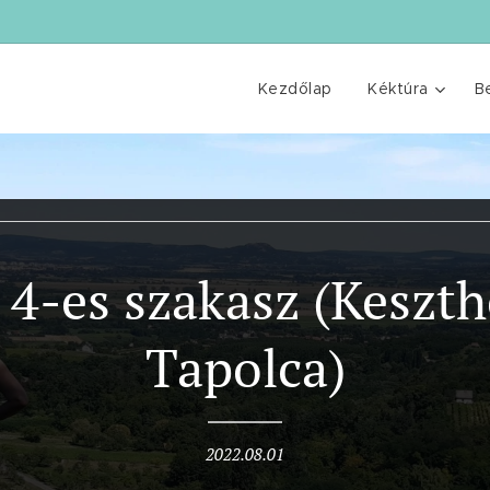
Kezdőlap
Kéktúra
B
4-es szakasz (Keszth
Tapolca)
2022.08.01