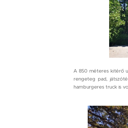
A 850 méteres kitérő ut
rengeteg pad, játszót
hamburgeres truck is vo