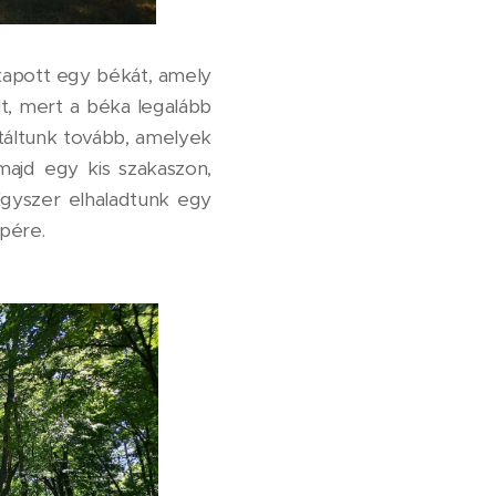
lkapott egy békát, amely
lt, mert a béka legalább
táltunk tovább, amelyek
majd egy kis szakaszon,
Egyszer elhaladtunk egy
epére.