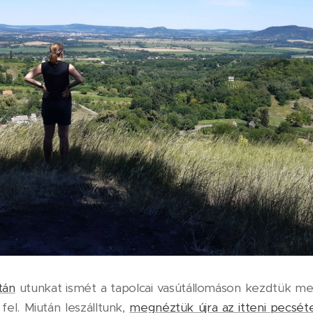
tán
utunkat ismét a tapolcai vasútállomáson kezdtük meg
fel. Miután leszálltunk,
megnéztük újra az itteni pecsét