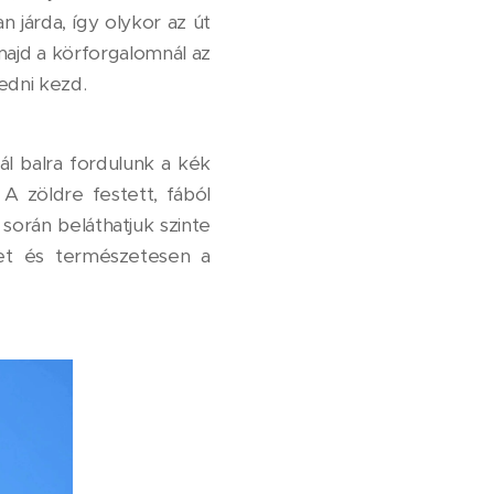
 járda, így olykor az út
 majd a körforgalomnál az
edni kezd.
l balra fordulunk a kék
A zöldre festett, fából
során beláthatjuk szinte
et és természetesen a