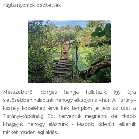
rágta nyomok díszítették.
Messzebbről dörgés hangja hallatszik, így újra
sietősebben haladunk, nehogy elkapjon a vihar. A Tarányi-
kastély közeléhez érve kék templom jel jelzi az utat a
Tarányi-kápolnáig. Ezt terveztük megnézni, de inkább
kihagyjuk, nehogy elázzunk - később kiderült, elkerült
minket minden égi áldás.