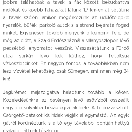
jobbra találhatóak a tavak, a fák között bekukkantva
mólókat és kisebb faházakat látunk. 1,7 km-en át sétálunk
a tavak szélén, amikor megérkezünk az üdülőtelepre:
nyaralók, büfék, parkoló autók s a strand bejárata fogad
minket. Egyenesen tovább megyünk a kemping felé, de
még az előtt, a Szajki Erdészháznál a villanyoszlopon lévő
pecsétből lenyomatot veszünk. Visszasétáltunk a Fürdő
utca sarkán lévő kék kúthoz, hogy feltöltsük
vízkészleteinket. Ez nagyon fontos, a továbbiakban nem
lesz vízvételi lehetőség, csak Sümegen, ami innen még 34
km!
Jégkrémet majszolgatva haladtunk tovább a kéken.
Közeledésünkre az ösvényen lévő esővízből összeállt
nagy pocsolyákba békák ugráltak bele. A felduzzasztott
Csörgető-patakot kis hidak vágják el egymástól. Az egyik
gátról körülnéztünk, s a tó egy távolabbi pontján hattyú
családot láttunk fészkelni.