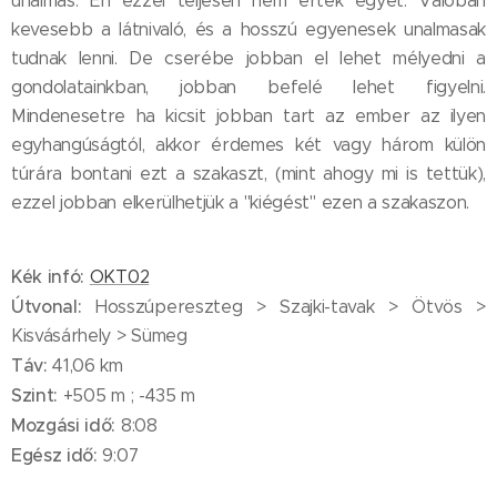
unalmas. Én ezzel teljesen nem értek egyet. Valóban
kevesebb a látnivaló, és a hosszú egyenesek unalmasak
tudnak lenni. De cserébe jobban el lehet mélyedni a
gondolatainkban, jobban befelé lehet figyelni.
Mindenesetre ha kicsit jobban tart az ember az ilyen
egyhangúságtól, akkor érdemes két vagy három külön
túrára bontani ezt a szakaszt, (mint ahogy mi is tettük),
ezzel jobban elkerülhetjük a "kiégést" ezen a szakaszon.
Kék infó:
OKT02
Útvonal:
Hosszúpereszteg > Szajki-tavak > Ötvös >
Kisvásárhely > Sümeg
Táv:
41,06 km
Szint:
+505 m ; -435 m
Mozgási idő:
8:08
Egész idő:
9:07