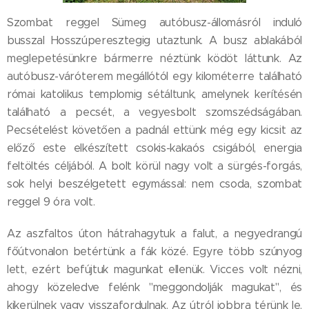
Szombat reggel Sümeg autóbusz-állomásról induló
busszal Hosszúperesztegig utaztunk. A busz ablakából
meglepetésünkre bármerre néztünk ködöt láttunk. Az
autóbusz-váróterem megállótól egy kilométerre található
római katolikus templomig sétáltunk, amelynek kerítésén
található a pecsét, a vegyesbolt szomszédságában.
Pecsételést követően a padnál ettünk még egy kicsit az
előző este elkészített csokis-kakaós csigából, energia
feltöltés céljából. A bolt körül nagy volt a sürgés-forgás,
sok helyi beszélgetett egymással: nem csoda, szombat
reggel 9 óra volt.
Az aszfaltos úton hátrahagytuk a falut, a negyedrangú
főútvonalon betértünk a fák közé. Egyre több szúnyog
lett, ezért befújtuk magunkat ellenük. Vicces volt nézni,
ahogy közeledve felénk "meggondolják magukat", és
kikerülnek vagy visszafordulnak. Az útról jobbra térünk le,