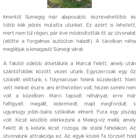
Innentől Sümegig már alaposabb, észrevehetőbb és
több kék jelzés mutatta utunkat. Ez azért is lehetett,
mert nem túl régen, pár éve módosították itt az útvonalat
(előtte a forgalmas autóúton haladt). A távolban néha
meglátjuk a kimagasló Sümegi várat.
A falutól odébb átsétálunk a Marcal felett, amely után
szántóföldek között vezet utunk. Egyszercsak egy őz
szökellt előttünk, s folymatosan felénk közeledett. Nem
vett minket észre, ami érthetetlen volt, hiszen semmi nem
volt a közelben. Marci tapsolt néhányat, erre már
felfigyelt, megállt, ledermedt, majd megfordult, s
ugyanúgy jobb-balra szökellve elment. Fura egy jószág
volt. Kicsit később elérkezünk a Meleg-víz mellé, amely
felett át is kelünk, kicsit rozoga, de stabil fahidakon. Az
útvonalunk attrakciója ez. Az egyik közeli fa törzsét hód