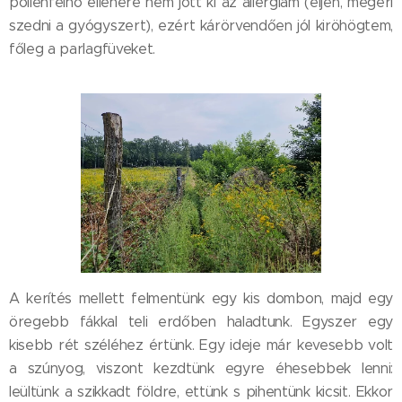
pollenfelhő ellenére nem jött ki az allergiám (éljen, megéri
szedni a gyógyszert), ezért kárörvendően jól kiröhögtem,
főleg a parlagfüveket.
A kerítés mellett felmentünk egy kis dombon, majd egy
öregebb fákkal teli erdőben haladtunk. Egyszer egy
kisebb rét széléhez értünk. Egy ideje már kevesebb volt
a szúnyog, viszont kezdtünk egyre éhesebbek lenni:
leültünk a szikkadt földre, ettünk s pihentünk kicsit. Ekkor