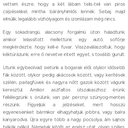
vettem észre, hogy a két lábam telis-teli van piros
csípésekkel, mintha bárányhimlős lennék. Sebaj, majd
elmúlik, legalább vízhólyagom és izomlázam még nincs.
Egy sokadrangú, alacsony forgalmú úton haladtunk,
amikor lelassított mellettünk egy autó, sofőrje
megkérdezte, hogy kell-e fuvar. Visszaválaszoltuk, hogy
kéktúrázunk, erre ő nevetve intett egyet, s tovább gurult.
Utunk egybeolvad: sietünk a bogarak elől, olykor idősebb
fák között, olykor pedig akácosok között, vagy kerítések
szélén, parlagfüvek és nagyra nőtt gazok között vágunk
keresztül. Amikor aszfaltos útszakaszhoz érünk,
fellélegzünk s örülünk, van pár percnyi szúnyog-mentes
részünk. Figyeljük a jelzéseket, mert hosszú
egyeneseinket bármikor elhagyhatjuk jobbra, vagy balra
kanyarodva. Újra egyre több a nagy pocsolya, ám sajnos
békák nélkül. Némelyik kitölti az egész utat, olyan széles.