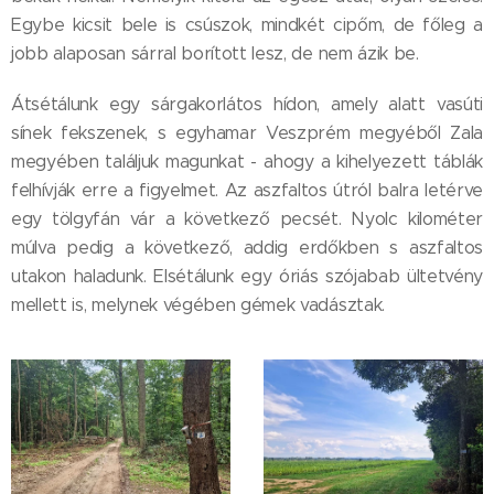
Egybe kicsit bele is csúszok, mindkét cipőm, de főleg a
jobb alaposan sárral borított lesz, de nem ázik be.
Átsétálunk egy sárgakorlátos hídon, amely alatt vasúti
sínek fekszenek, s egyhamar Veszprém megyéből Zala
megyében találjuk magunkat - ahogy a kihelyezett táblák
felhívják erre a figyelmet. Az aszfaltos útról balra letérve
egy tölgyfán vár a következő pecsét. Nyolc kilométer
múlva pedig a következő, addig erdőkben s aszfaltos
utakon haladunk. Elsétálunk egy óriás szójabab ültetvény
mellett is, melynek végében gémek vadásztak.