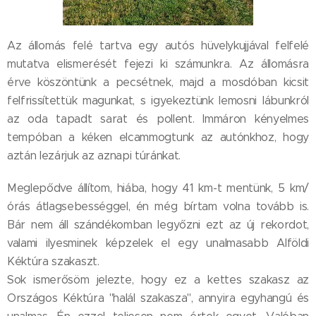
Az állomás felé tartva egy autós hüvelykujjával felfelé
mutatva elismerését fejezi ki számunkra. Az állomásra
érve köszöntünk a pecsétnek, majd a mosdóban kicsit
felfrissítettük magunkat, s igyekeztünk lemosni lábunkról
az oda tapadt sarat és pollent. Immáron kényelmes
tempóban a kéken elcammogtunk az autónkhoz, hogy
aztán lezárjuk az aznapi túránkat.
Meglepődve állítom, hiába, hogy 41 km-t mentünk, 5 km/
órás átlagsebességgel, én még bírtam volna tovább is.
Bár nem áll szándékomban legyőzni ezt az új rekordot,
valami ilyesminek képzelek el egy unalmasabb Alföldi
Kéktúra szakaszt.
Sok ismerősöm jelezte, hogy ez a kettes szakasz az
Országos Kéktúra "halál szakasza", annyira egyhangú és