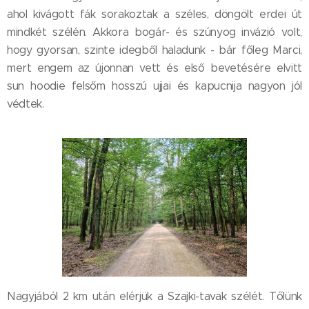
ahol kivágott fák sorakoztak a széles, döngölt erdei út
mindkét szélén. Akkora bogár- és szúnyog invázió volt,
hogy gyorsan, szinte idegből haladunk - bár főleg Marci,
mert engem az újonnan vett és első bevetésére elvitt
sun hoodie felsőm hosszú ujjai és kapucnija nagyon jól
védtek.
Nagyjából 2 km után elérjük a Szajki-tavak szélét. Tőlünk