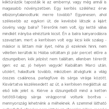
kéktúrázók taposták ki az embernyi, vagy még annál is
magasabb növényzetben. Egy kerítés széléhez érve
elbizonytalanodtunk: merre tovább? Egyenesen, ahol
szélesebb az egykori út, de kevésbé látszik a kijárt
ösvény, vagy balra? Térerőnk nem volt, így ketté válva
mindkét irányba elnéztünk kicsit. Én a balra kanyarodásra
szavaztam, mert a kerítésen volt egy kicsi kék szalag -
máskor is láttam már ilyet, néha jó ezeknek hinni, nem
véletlen kerültek ki. Hiába sétáltam jó pár percet előre a
dzsungelben, kék jelzést nem találtam, ellenben térerőt
igen: ez az, jó helyen vagyok! Kiabáltam Marci után,
utolért, haladtunk tovább, miközben átvágtunk a világ
összes csalánosa, parlagfüve és sárga virága között.
Kisvártatva kiszélesedett az út, a kerítésen megláttuk az
első kék jelet is. Kiérve a dzsungelből mind a ketten
tetőtől-talpig sárga virágporral voltunk borítva -
mennyország lehetnénk a méheknek. A szemmel látható