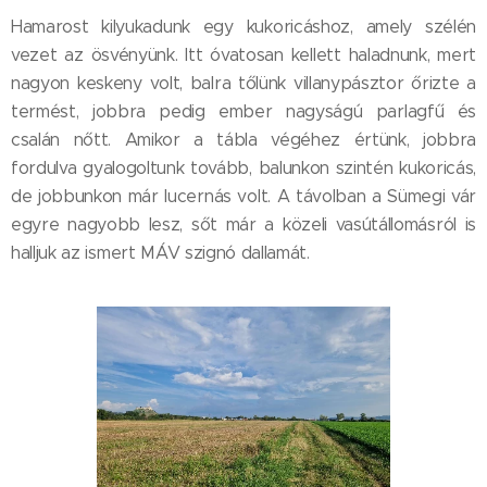
Hamarost kilyukadunk egy kukoricáshoz, amely szélén
vezet az ösvényünk. Itt óvatosan kellett haladnunk, mert
nagyon keskeny volt, balra tőlünk villanypásztor őrizte a
termést, jobbra pedig ember nagyságú parlagfű és
csalán nőtt. Amikor a tábla végéhez értünk, jobbra
fordulva gyalogoltunk tovább, balunkon szintén kukoricás,
de jobbunkon már lucernás volt. A távolban a Sümegi vár
egyre nagyobb lesz, sőt már a közeli vasútállomásról is
halljuk az ismert MÁV szignó dallamát.