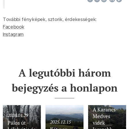
További fényképek, sztorik, érdekességek:
Facebook
Instagram
A legutóbbi három
bejegyzés a honlapon
2025.11.28
A Karancs-
2026.01.29
Medves
2025.12.15
Pálos út -
vidék