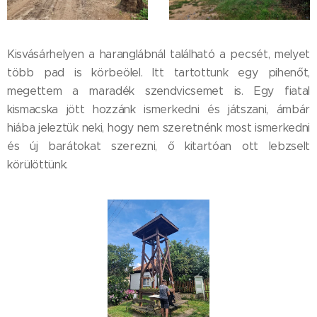
Kisvásárhelyen a haranglábnál található a pecsét, melyet
több pad is körbeölel. Itt tartottunk egy pihenőt,
megettem a maradék szendvicsemet is. Egy fiatal
kismacska jött hozzánk ismerkedni és játszani, ámbár
hiába jeleztük neki, hogy nem szeretnénk most ismerkedni
és új barátokat szerezni, ő kitartóan ott lebzselt
körülöttünk.