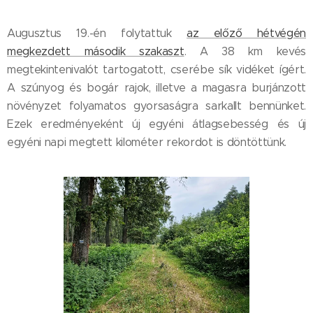
Augusztus 19.-én folytattuk
az előző hétvégén
megkezdett második szakaszt
. A 38 km kevés
megtekintenivalót tartogatott, cserébe sík vidéket ígért.
A szúnyog és bogár rajok, illetve a magasra burjánzott
növényzet folyamatos gyorsaságra sarkallt bennünket.
Ezek eredményeként új egyéni átlagsebesség és új
egyéni napi megtett kilométer rekordot is döntöttünk.